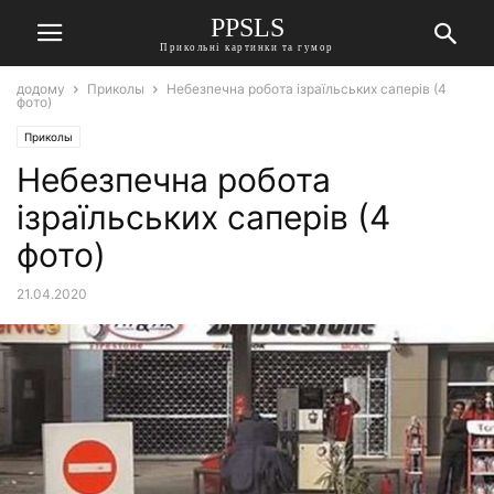
PPSLS
Прикольні картинки та гумор
додому
Приколы
Небезпечна робота ізраїльських саперів (4
фото)
Приколы
Небезпечна робота
ізраїльських саперів (4
фото)
21.04.2020