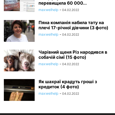
перевищила 60 000...
maxwelhelp
-
04.02.2022
Пяна компанія набила тату на
плечі 17-річної дівчини (3 фото)
maxwelhelp
-
04.02.2022
Чарівний щеня Різ народився в
собачій сімї (15 фото)
maxwelhelp
-
04.02.2022
Як шахраї крадуть гроші з
кредиток (4 фото)
maxwelhelp
-
04.02.2022