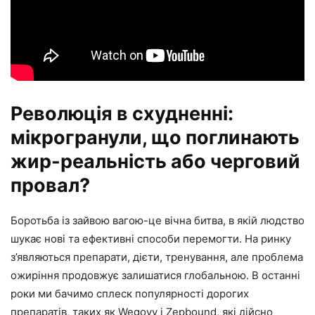
Революція в схудненні:
мікрогранули, що поглинають
жир-реальність або черговий
провал?
Боротьба із зайвою вагою-це вічна битва, в якій людство
шукає нові та ефективні способи перемогти. На ринку
з’являються препарати, дієти, тренування, але проблема
ожиріння продовжує залишатися глобальною. В останні
роки ми бачимо сплеск популярності дорогих
препаратів, таких як Wegovy і Zepbound, які дійсно