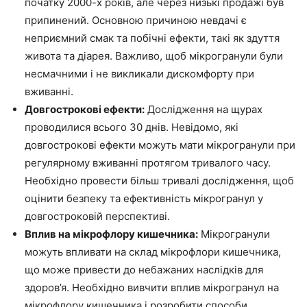
початку 2000-х років, але через низькі продажі був
припинений. Основною причиною невдачі є
неприємний смак та побічні ефекти, такі як здуття
живота та діарея. Важливо, щоб мікрогранули були
несмачними і не викликали дискомфорту при
вживанні.
Довгострокові ефекти:
Дослідження на щурах
проводилися всього 30 днів. Невідомо, які
довгострокові ефекти можуть мати мікрогранули при
регулярному вживанні протягом тривалого часу.
Необхідно провести більш тривалі дослідження, щоб
оцінити безпеку та ефективність мікрогранул у
довгостроковій перспективі.
Вплив на мікрофлору кишечника:
Мікрогранули
можуть впливати на склад мікрофлори кишечника,
що може привести до небажаних наслідків для
здоров’я. Необхідно вивчити вплив мікрогранул на
мікрофлору кишечника і розробити способи