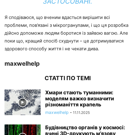
ЗАСТОСОВАНІ.
Я сподіваюся, що вченим вдасться вирішити всі
проблеми, пов’язані з мікрогранулами, і що ця розробка
дійсно допоможе людям боротися із зайвою вагою. Але
поки що, кращий спосіб схуднути – це дотримуватися
здорового способу життя і не чекати дива.
maxwelhelp
СТАТТІ ПО ТЕМІ
Хмари стають туманними:
моделям важко визначити
різноманіття крапель
maxwelhelp
-
11.11.2025
Будівництво органів у космосі:
вчені 3D-друкують м’язову