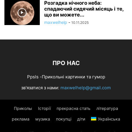
Розгадка нічного неба:
спадаючий сидячий місяць і те,
що ви можете...
maxwelhelp
-
10.11.2025
ПРО НАС
Ppsls -Прикольні картинки та гумор
зв'язатися з нами:
maxwelhelp@gmail.com
Приколы
Історії
прекрасна стать
література
реклама
музика
покупці
діти
Українська