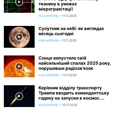
тканину в умовах
мікрогравітації
maxwelhelp
-
11.11.2025
Супутник на небі: як виглядає
місяць сьогодні
maxwelhelp
-
11.11.2025
Сонце випустило свій
найсильніший спалах 2025 року,
порушивши радіозв’язок
maxwelhelp
-
11.11.2025
Керівник відділу транспорту
Трампа вводить комендантську
годину на запуски в космос....
maxwelhelp
-
10.11.2025