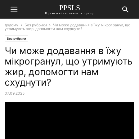
PPSLS
Прикольні картинки та гумор
додому
Без рубрики
Чи може додавання в їжу мікрогранул, що
утримують жир, допомогти нам схуднути?
Без рубрики
Чи може додавання в їжу
мікрогранул, що утримують
жир, допомогти нам
схуднути?
07.09.2025