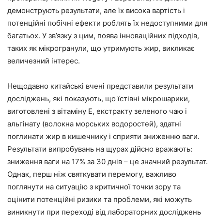
демонструють результати, але їх висока вартість і
потенційні побічні ефекти роблять їх недоступними для
багатьох. У зв’язку з цим, поява інноваційних підходів,
таких як мікрогранули, що утримують жир, викликає
величезний інтерес.
Нещодавно китайські вчені представили результати
досліджень, які показують, що їстівні мікрошарики,
виготовлені з вітаміну Е, екстракту зеленого чаю і
альгінату (волокна морських водоростей), здатні
поглинати жир в кишечнику і сприяти зниженню ваги.
Результати випробувань на щурах дійсно вражають:
зниження ваги на 17% за 30 днів – це значний результат.
Однак, перш ніж святкувати перемогу, важливо
поглянути на ситуацію з критичної точки зору та
оцінити потенційні ризики та проблеми, які можуть
виникнути при переході від лабораторних досліджень