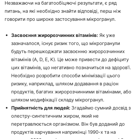
Незважаючи на багатообіцяючі результати, є ряд
питань, на які необхідно знайти відповіді, перш ніж
говорити про широке застосування мікрогранул.
Засвоєння жиророзчинних вітамінів:
Як уже
зазначалося, існує ризик того, що мікрогранули
будуть перешкоджати засвоєнню жиророзчинних
вітамінів (A, D, E, K). Це може привести до дефіциту
цих вітамінів, що негативно позначиться на здоров’ї.
Необхідно розробити способи мінімізації цього
ризику, наприклад, шляхом додавання в раціон
продуктів, багатих жиророзчинними вітамінами, або
шляхом модифікації складу мікрогранул.
Прийнятність для людей:
Згадаймо сумний досвід з
олестру-синтетичним жиром, який не
перетравлюється організмом. Він був доданий до
продуктів харчування наприкінці 1990-х та на