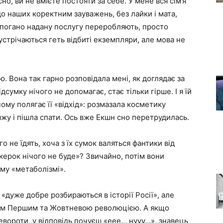
но, ви не вмієте постояти за себе. У мене вся сім’я
до наших коректним зауважень, без лайки і мата,
 погано надану послугу переробляють, просто
зустрічаються геть відбиті екземпляри, але мова не
 Вона так гарно розповідала мені, як доглядає за
ідсумку нічого не допомагає, стає тільки гірше. І я їй
 чому полягає її «відхід»: розмазала косметику
жу і пішла спати. Ось вже Екшн сно перетрудилась.
го не їдять, хоча з їх сумок валяться фантики від
керок нічого не буде»? Звичайно, потім вони
ому «метаболізмі».
і «дуже добре розбираються в історії Росії», але
ром Першим та Жовтневою революцією. А якщо
евороти, у відповідь почуєш «еее… нууу…», знавець