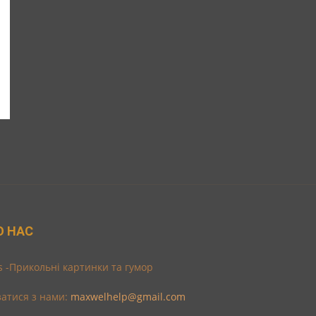
О НАС
s -Прикольні картинки та гумор
затися з нами:
maxwelhelp@gmail.com