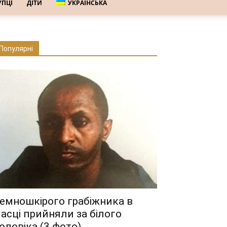
УПЦІ
ДІТИ
УКРАЇНСЬКА
Популярні
емношкірого грабіжника в
асці прийняли за білого
оловіка (3 фото)