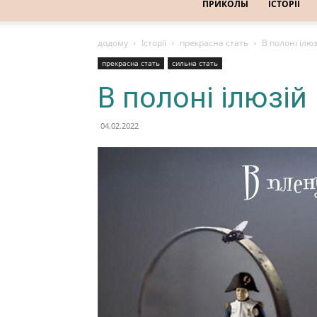
ПРИКОЛЫ
ІСТОРІЇ
додому
Історії
прекрасна стать
В полоні ілюз
прекрасна стать
сильна стать
В полоні ілюзій
04.02.2022