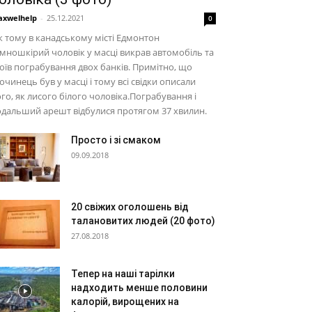
xwelhelp
-
25.12.2021
0
к тому в канадському місті Едмонтон
мношкірий чоловік у масці викрав автомобіль та
оїв пограбування двох банків. Примітно, що
очинець був у масці і тому всі свідки описали
го, як лисого білого чоловіка.Пограбування і
дальший арешт відбулися протягом 37 хвилин.
Просто і зі смаком
09.09.2018
20 свіжих оголошень від
талановитих людей (20 фото)
27.08.2018
Тепер на наші тарілки
надходить менше половини
калорій, вирощених на