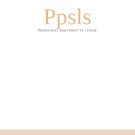
Ppsls
Прикольні картинки та гумор