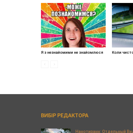
Я з незнайомими не знайомлюся
Коли чист
ВИБІР РЕДАКТОРА
Нанотиранн: Отдельный Ви