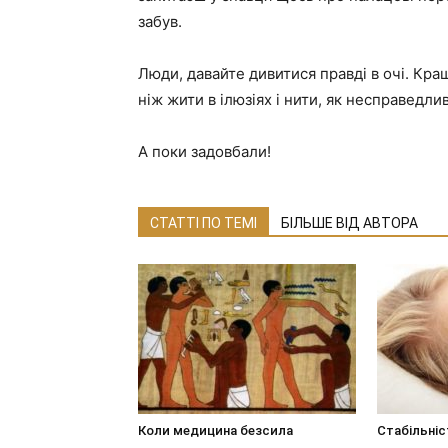
забув.
Люди, давайте дивитися правді в очі. Кращ
ніж жити в ілюзіях і нити, як несправедли
А поки задовбали!
СТАТТІ ПО ТЕМІ
БІЛЬШЕ ВІД АВТОРА
Коли медицина безсила
Стабільніс