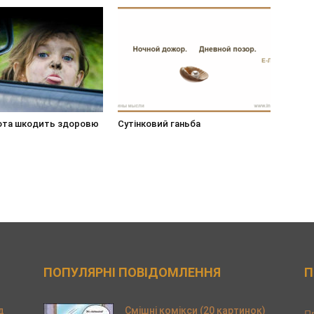
ота шкодить здоровю
Сутінковий ганьба
ПОПУЛЯРНІ ПОВІДОМЛЕННЯ
П
д
Смішні комікси (20 картинок)
П