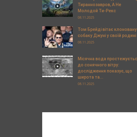
Тираннозавров, А Не
Молодой Ти-Рекс
08.11.2025
Том Брейді вітає клоновану
собаку Джуні у своїй родині
08.11.2025
Місячна вода простежуєть
до сонячного вітру:
дослідження показує, що
широта та...
08.11.2025