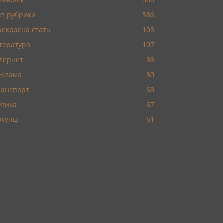
ез рубрики
586
рекрасна стать
108
ітература
107
нтернет
88
еклама
80
ранспорт
68
узика
67
окупці
61