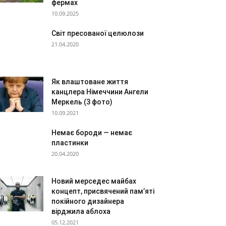
фермах
10.09.2025
Світ пресованої целюлози
21.04.2020
Як влаштоване життя
канцлера Німеччини Ангели
Меркель (3 фото)
10.09.2021
Немає бороди — немає
пластинки
20.04.2020
Новий мерседес майбах
концепт, присвячений пам’яті
покійного дизайнера
вірджила аблоха
05.12.2021