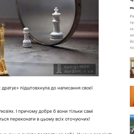
ma
Рі
те
ск
зл
йо
по
х дратує» підштовхнула до написання своєї
люзіях. І причому добре б вони тільки самі
ься переконати в цьому всіх оточуючих!