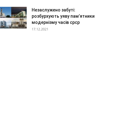
Незаслужено забуті:
розбурхують уяву пам’ятники
модернізму часів срср
17.12.2021