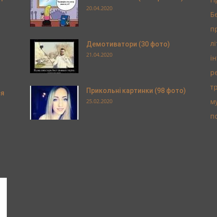
20.04.2020
Б
п
л
Демотиватори (30 фото)
21.04.2020
і
р
т
Прикольні картинки (98 фото)
ся
м
25.02.2020
п