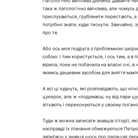
Патологічно ввічлива дівчина, давайте чес
така ж патологічно ввічлива, але чомусь 
прислухаються, грубіянити перестають, а
потрібно знати, куди тиснути. Звичайно, 
про те.
Або ось моя подруга з проблемною шкірою.
собою: і тим користується, і ось тим, а в п
вірила, поки не побачила на власні очі, в
якимсь дешевим засобом для зняття макія
А всі ці худнуть, які розповідають, що нічо
цукерок, але ж «подумаєш, ну від пари цу
зітхають і переконуються у своєму поган
Туди ж можна записати знавців історії, як
насправді їх пізнання обмежуються Пет
запитаєш у знавця щось про палацові пер