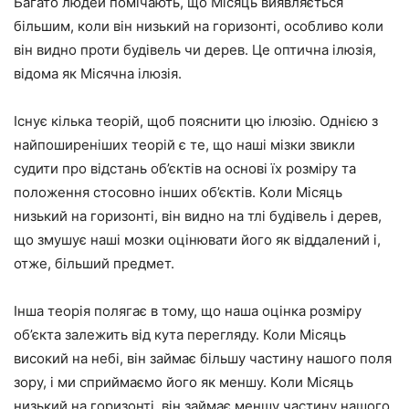
Багато людей помічають, що Місяць виявляється
більшим, коли він низький на горизонті, особливо коли
він видно проти будівель чи дерев. Це оптична ілюзія,
відома як Місячна ілюзія.
Існує кілька теорій, щоб пояснити цю ілюзію. Однією з
найпоширеніших теорій є те, що наші мізки звикли
судити про відстань об’єктів на основі їх розміру та
положення стосовно інших об’єктів. Коли Місяць
низький на горизонті, він видно на тлі будівель і дерев,
що змушує наші мозки оцінювати його як віддалений і,
отже, більший предмет.
Інша теорія полягає в тому, що наша оцінка розміру
об’єкта залежить від кута перегляду. Коли Місяць
високий на небі, він займає більшу частину нашого поля
зору, і ми сприймаємо його як меншу. Коли Місяць
низький на горизонті, він займає меншу частину нашого