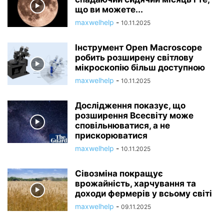
що ви можете...
maxwelhelp
-
10.11.2025
Інструмент Open Macroscope
робить розширену світлову
мікроскопію більш доступною
maxwelhelp
-
10.11.2025
Дослідження показує, що
розширення Всесвіту може
сповільнюватися, а не
прискорюватися
maxwelhelp
-
10.11.2025
Сівозміна покращує
врожайність, харчування та
доходи фермерів у всьому світі
maxwelhelp
-
09.11.2025