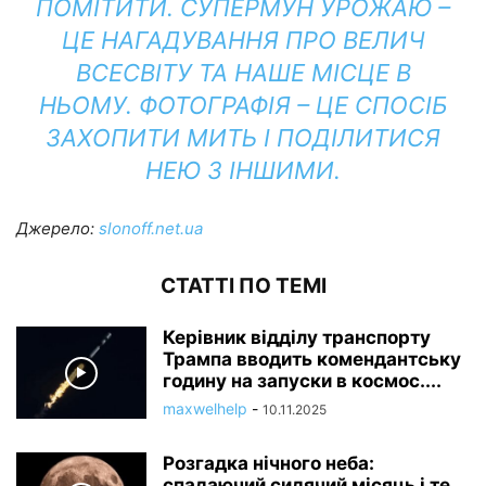
ПОМІТИТИ.
СУПЕРМУН УРОЖАЮ –
ЦЕ НАГАДУВАННЯ ПРО ВЕЛИЧ
ВСЕСВІТУ ТА НАШЕ МІСЦЕ В
НЬОМУ.
ФОТОГРАФІЯ – ЦЕ СПОСІБ
ЗАХОПИТИ МИТЬ І ПОДІЛИТИСЯ
НЕЮ З ІНШИМИ.
Джерело:
slonoff.net.ua
СТАТТІ ПО ТЕМІ
Керівник відділу транспорту
Трампа вводить комендантську
годину на запуски в космос....
maxwelhelp
-
10.11.2025
Розгадка нічного неба:
спадаючий сидячий місяць і те,