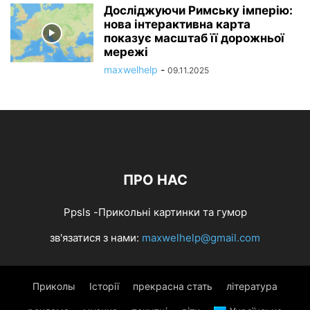
Досліджуючи Римську імперію:
нова інтерактивна карта
показує масштаб її дорожньої
мережі
maxwelhelp
-
09.11.2025
ПРО НАС
Ppsls -Прикольні картинки та гумор
зв'язатися з нами:
maxwelhelp@gmail.com
Приколы
Історії
прекрасна стать
література