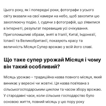
Цього року, як і попередні роки, фотографи з усього
світу вказали на свої камери на небо, щоб захопити цю
захоплюючу подію. І, судячи з фотографій, що з’явилися
в Інтернеті, результат перевищив усі очікування.
Приголомшливі образи, зняті в Італії, Китаї, Індонезії,
Іспанії та Великобританії, показують красу та
величність Місяця Супер врожаю у всій його славі.
Що таке супер урожай Місяця і чому
він такий особливий?
Місяць урожаю – традиційна назва повного місяця, який
виникає у вересні чи жовтні. Ця назва пов’язана з
сільськогосподарським циклом та часом збору врожаю.
У стародавні часи, коли сільське господарство було
основою життя, повний місяць у цю пору року