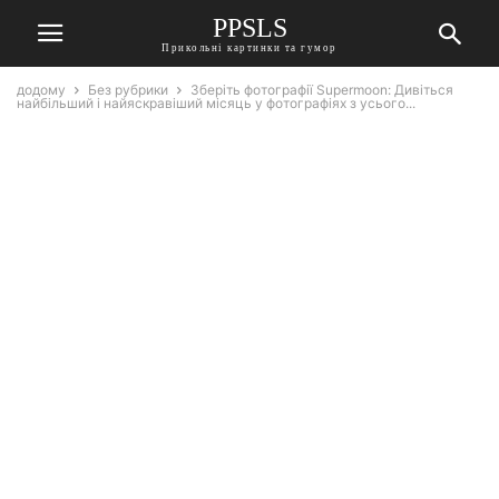
PPSLS
Прикольні картинки та гумор
додому
Без рубрики
Зберіть фотографії Supermoon: Дивіться
найбільший і найяскравіший місяць у фотографіях з усього...