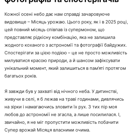
Кожної осені небо дає нам справді зачаровуюче
видовище – Місяць урожаю. Цього року, як і в 2025 році,
цей повний місяць співпав із супермоном, що
представляє рідкісну комбінацію, яка не залишила
жодного коханого з астрономії та фотографії байдужих.
Спостерігати за цією подією – це не просто можливість
милуватися красою природи, а й шансом зафіксувати
унікальний момент, який залишиться в пам’яті протягом
багатьох років.
Я завжди був у захваті від нічного неба. У дитинстві,
живучи в селі, я б лежав на траві годинами, дивлячись
на зірки і намагаючись зловити їх рух. З тих пір моя
любов до астрономії не згасла, а лише посилилася. І,
звичайно, я не міг пропустити можливість побачити
Супер врожай Місяця власними очима.