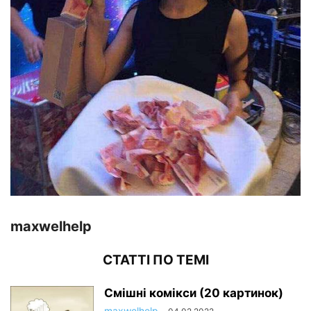
maxwelhelp
СТАТТІ ПО ТЕМІ
Смішні комікси (20 картинок)
maxwelhelp
-