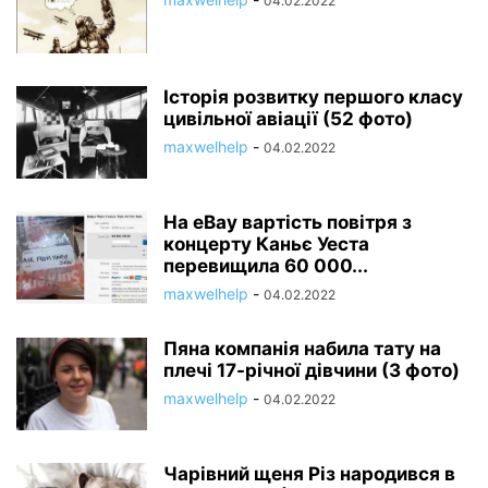
04.02.2022
Історія розвитку першого класу
цивільної авіації (52 фото)
maxwelhelp
-
04.02.2022
На eBay вартість повітря з
концерту Каньє Уеста
перевищила 60 000...
maxwelhelp
-
04.02.2022
Пяна компанія набила тату на
плечі 17-річної дівчини (3 фото)
maxwelhelp
-
04.02.2022
Чарівний щеня Різ народився в