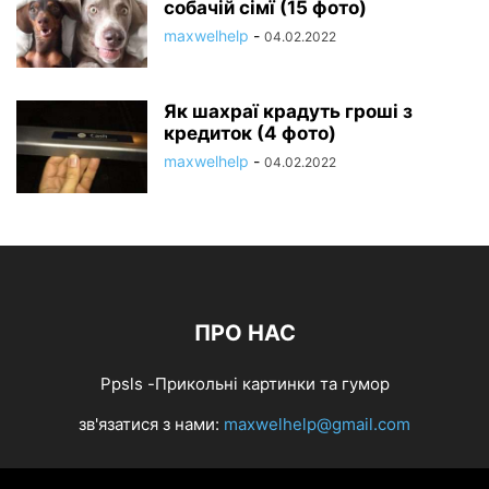
собачій сімї (15 фото)
maxwelhelp
-
04.02.2022
Як шахраї крадуть гроші з
кредиток (4 фото)
maxwelhelp
-
04.02.2022
ПРО НАС
Ppsls -Прикольні картинки та гумор
зв'язатися з нами:
maxwelhelp@gmail.com