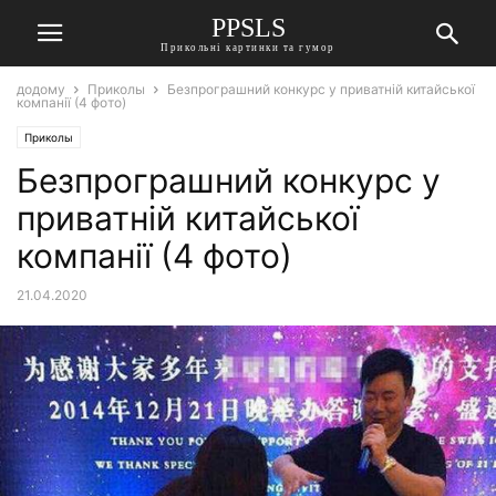
PPSLS
Прикольні картинки та гумор
додому
Приколы
Безпрограшний конкурс у приватній китайської
компанії (4 фото)
Приколы
Безпрограшний конкурс у
приватній китайської
компанії (4 фото)
21.04.2020