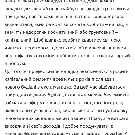
наполегливо рекомендують: напередодні ремонт
складіть детальний план майбутніх заходів, враховуючи
при цьому навіть самі незначні деталі. Першочергово
визначитеся, який ремонт ви хочете зробити – на час, а
значить недорогий косметичний, або грунтовний –
капітальний. Щоб швидко зробити квартиру світлою,
чистою і просторою, досить поклеїти красиві шпалери
або пофарбувати стіни, побілити стелі і покласти гарний
лінолеум.
До того ж, професіонали нерідко рекомендують робити
капітальний ремонт через кілька років після здачі
нового будівлі в експлуатацію. За цей час відбудеться
природна осідання будівлі, і тоді вже можна без ризиків
займатися оформлення стильного і модного інтер’єру,
включаючи сучасні стелі, вирівнюючи стіни і установку
інноваційних моделей вікон і дверей. Плануйте витрати,
виходячи зі своїх доходів, і добре продумувати, є
реальна фінансова можливість на втілення тієї чи іншої