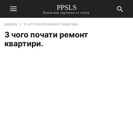
PPSLS
Прикольні картинки та гумор
додому
З чого почати ремонт квартири.
З чого почати ремонт
квартири.