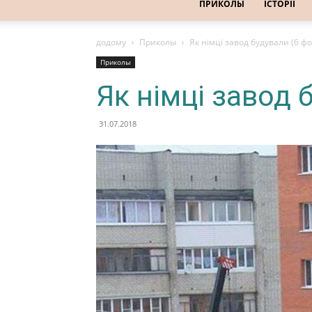
ПРИКОЛЫ
ІСТОРІЇ
додому
Приколы
Як німці завод будували (6 фо
Приколы
Як німці завод 
31.07.2018