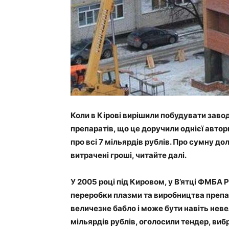
Коли в Кірові вирішили побудувати заво
препаратів, що це доручили однієї автор
про всі 7 мільярдів рублів. Про сумну до
витрачені гроші, читайте далі.
У 2005 році під Кировом, у В’ятці ФМБА 
переробки плазми та виробництва препарат
величезне бабло і може бути навіть неве
мільярдів рублів, оголосили тендер, виб