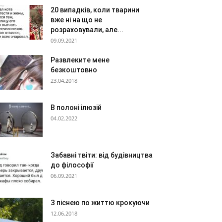
20 випадків, коли тварини
вже ні на що не
розраховували, але...
09.09.2021
Развлеките мене
безкоштовно
23.04.2018
В полоні ілюзій
04.02.2022
Забавні твіти: від будівництва
до філософії
06.09.2021
З піснею по життю крокуючи
12.06.2018