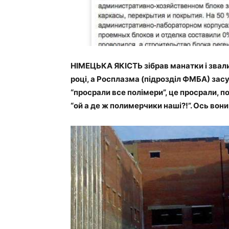
НІМЕЦЬКА ЯКІСТЬ зібрав манатки і звал
році, а Росплазма (підрозділ ФМБА) засу
“просрали все полімери”, це просрали, п
“ой а де ж полимерчики наші?!”. Ось вони,