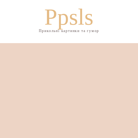
Ppsls
Прикольні картинки та гумор