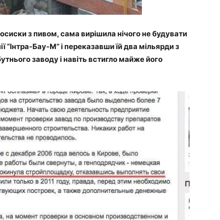
сосиски з пивом, сама вирішила нічого не будувати
ії “Інтра-Бау-М” і переказавши їй два мільярди з
утнього заводу і навіть встигло майже його