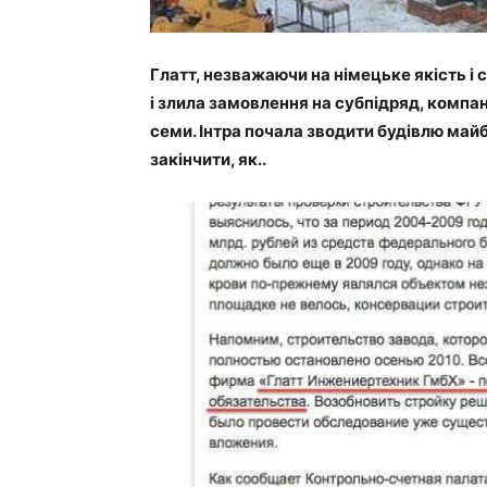
Глатт, незважаючи на німецьке якість і 
і злила замовлення на субпідряд, компан
семи. Інтра почала зводити будівлю майб
закінчити, як..