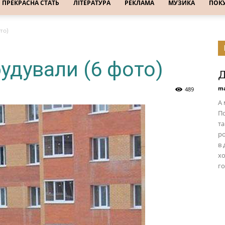
ПРЕКРАСНА СТАТЬ
ЛІТЕРАТУРА
РЕКЛАМА
МУЗИКА
ПОК
то)
будували (6 фото)
Д
ma
489
А 
По
та
ро
в 
хо
го