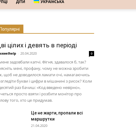
УПЦІ
ДІТИ
УКРАЇНСЬКА
Популярні
ві цілих і девять в періоді
xwelhelp
-
20.04.2020
0
мене задовбали капчі. Фігня, здавалося б, так?
ясніть мені, профану, чому не можна зробити
к, щоб не доводилося ламати очі, намагаючись
згледіти букви і цифри в мішанині з рисок? Коли
десятий раз бачиш: «Код введено невірно»,
четься просто взяти і розбити монітор про
лову того, хто це придумав.
Це не жарти, пропали всі
маршрутки
21.04.2020