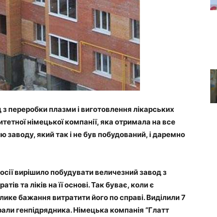
д з переробки плазми і виготовлення лікарських
итетної німецької компанії, яка отримала на все
лю заводу, який так і не був побудований, і даремно
Росії вирішило побудувати величезний завод з
ів та ліків на її основі. Так буває, коли є
лике бажання витратити його по справі. Виділили 7
рали генпідрядника. Німецька компанія “Глатт