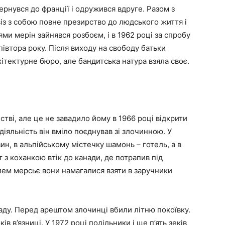
ернувся до франції і одружився вдруге. Разом з
із з собою повне презирство до людського життя і
ями мерін зайнявся розбоєм, і в 1962 році за спробу
півтора року. Після виходу на свободу батьки
ітектурне бюро, але бандитська натура взяла своє.
стві, але це не завадило йому в 1966 році відкрити
діяльність він вміло поєднував зі злочинною. У
н, в альпійському містечку шамонь – готель, а в
 з коханкою втік до канади, де потрапив під
лем мерсьє вони намагалися взяти в заручники
аду. Перед арештом злочинці вбили літню покоївку.
в в’язниці. У 1972 році подільники і ще п’ять зеків