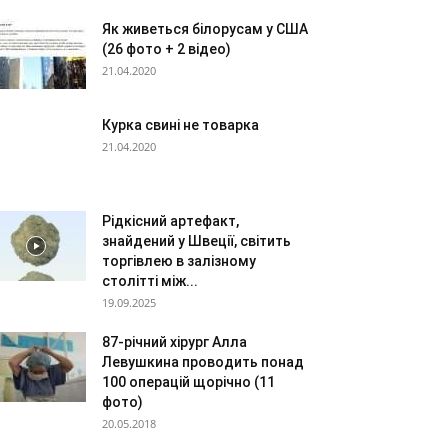
Як живеться білорусам у США
(26 фото + 2 відео)
21.04.2020
Курка свині не товарка
21.04.2020
Рідкісний артефакт,
знайдений у Швеції, світить
торгівлею в залізному
столітті між...
19.09.2025
87-річний хірург Алла
Левушкина проводить понад
100 операцій щорічно (11
фото)
20.05.2018