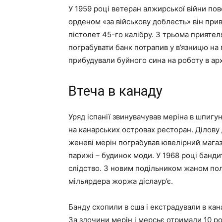
У 1959 році ветеран алжирської війни пов
орденом «за військову доблесть» він прив
пістолет 45-го калібру. З трьома приятел
пограбувати банк потрапив у в’язницю на 
прибудували буйного сина на роботу в арх
Втеча в канаду
Уряд іспанії звинувачував меріна в шпигун
на канарських островах ресторан. Ділову 
женеві мерін пограбував ювелірний магази
парижі – будинок моди. У 1968 році бандит
слідство. З новим подільником жаном по
мільярдера жоржа діслаур’є.
Банду схопили в сша і екстрадували в кан
За злочини мерін і мерсьє отримали 10 рокі