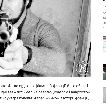
ma
Ал
то
єв
до
ято кілька художніх фільмів. У франції його образ і
Одні вважають меріна революціонером і анархістом,
ть бунтаря головним грабіжником в історії франції,