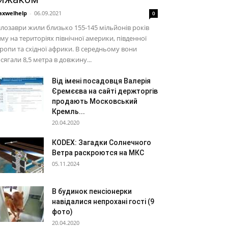
xwelhelp
-
06.09.2021
0
лозаври жили близько 155-145 мільйонів років
му на територіях північної америки, південної
ропи та східної африки. В середньому вони
сягали 8,5 метра в довжину...
Від імені посадовця Валерія
Єремєєва на сайті держторгів
продають Московський
Кремль...
20.04.2020
КОDEX: Загадки Солнечного
Ветра раскроются на МКС
05.11.2024
В будинок пенсіонерки
навідалися непрохані гості (9
фото)
20.04.2020