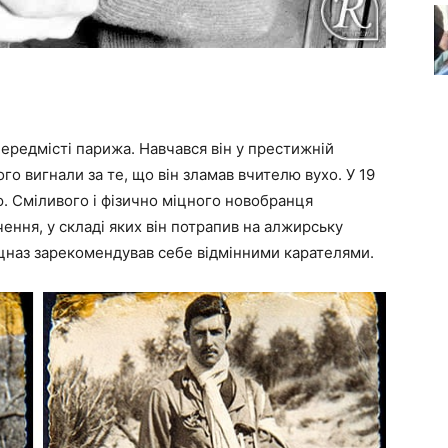
передмісті парижа. Навчався він у престижній
ого вигнали за те, що він зламав вчителю вухо. У 19
ю. Сміливого і фізично міцного новобранця
ення, у складі яких він потрапив на алжирську
ецназ зарекомендував себе відмінними карателями.