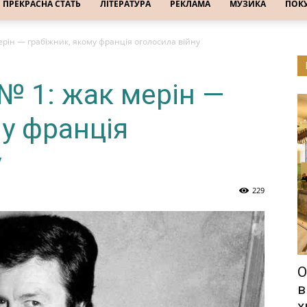
ПРЕКРАСНА СТАТЬ
ЛІТЕРАТУРА
РЕКЛАМА
МУЗИКА
ПОК
ерін — грабіжник, якому франція оголосила війну
№ 1: жак мерін —
му франція
у
229
О
в
х