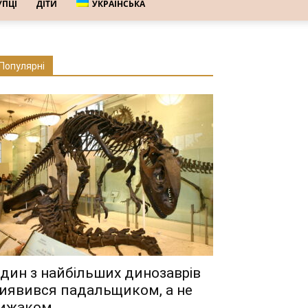
УПЦІ
ДІТИ
УКРАЇНСЬКА
Популярні
дин з найбільших динозаврів
иявився падальщиком, а не
ижаком