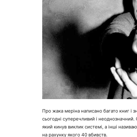
Про жака меріна написано багато книг і зн
сьогодні суперечливий і неоднозначний. 
який кинув виклик системі, а інші називаю
на рахунку якого 40 вбивств.