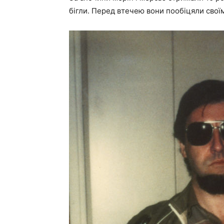
бігли. Перед втечею вони пообіцяли своїм