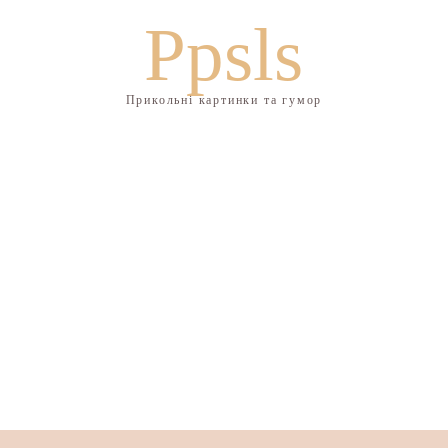
Ppsls
Прикольні картинки та гумор