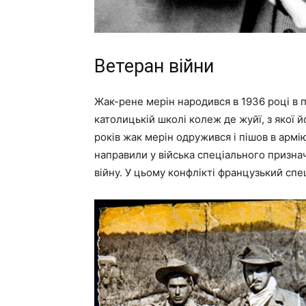
Ветеран війни
Жак-рене мерін народився в 1936 році в 
католицькій школі колеж де жуйї, з якої й
років жак мерін одружився і пішов в армі
направили у війська спеціального признач
війну. У цьому конфлікті французький сп