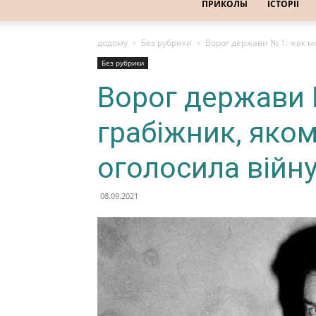
ПРИКОЛЫ
ІСТОРІЇ
додому
Без рубрики
Ворог держави № 1: жак м
Без рубрики
Ворог держави 
грабіжник, яко
оголосила війн
08.09.2021