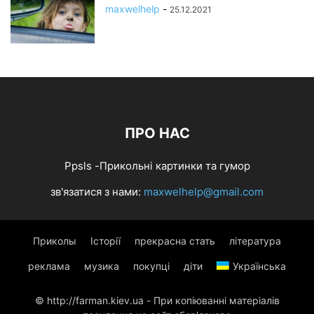
maxwelhelp
-
25.12.2021
ПРО НАС
Ppsls -Прикольні картинки та гумор
зв'язатися з нами:
maxwelhelp@gmail.com
Приколы
Історії
прекрасна стать
література
реклама
музика
покупці
діти
Українська
© http://farman.kiev.ua - При копіюванні матеріалів