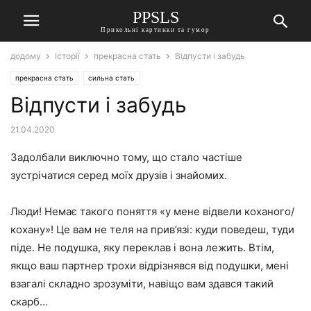
PPSLS
Прикольні картинки та гумор
додому
Історії
прекрасна стать
Відпусти і забудь
прекрасна стать
сильна стать
Відпусти і забудь
21.04.2020
Задолбали виключно тому, що стало частіше
зустрічатися серед моїх друзів і знайомих.
Люди! Немає такого поняття «у мене відвели коханого/
кохану»! Це вам не теля на прив’язі: куди поведеш, туди
піде. Не подушка, яку переклав і вона лежить. Втім,
якщо ваш партнер трохи відрізнявся від подушки, мені
взагалі складно зрозуміти, навіщо вам здався такий
скарб…