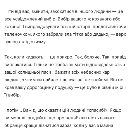
Піти від вас, змінити, закохатися в іншого людини — це
все усвідомлений вибір. Вибір вашого ж коханого або
коханої! І виправдовувати їх в цій історії, представляючи
теленочком, якого забрали зла тітка або дядько, — верх
вашого ж ідіотизму.
Так, коли кидають — це прикро. Так, боляче. Так, привід
виплакатися. Тільки не треба знімати відповідальність з
вашої колишньої пасії і бажати всіх небесних кар
людині, з яким ви найчастіше взагалі не знайомі. Він не
крав вашу дорогоцінну подушку — це було в рівній мірі і
її вибір.
І потім… Вам є, що сказати цій людині «спасибі». Якщо
ви молоді, згадайте, що про ненаЕкшн ність вашого
обранця краще дізнатися зараз, коли у вас з майна