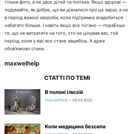
тільки фото, а не двоє дітей та іпотека. Якщо здорові —
подумайте, як добре, що ви дізналися про це зараз, а не
в період важкої хвороби, коли підтримка знадобиться
набагато більше. І навіть якщо все погано — пораЕкшн
те, що не витратите на того, хто не цінував вас, той
період, коли у вас все стане зашибісь. А адже
обов’язково стане.
maxwelhelp
СТАТТІ ПО ТЕМІ
В полоні ілюзій
maxwelhelp
-
04.02.2022
Коли медицина безсила