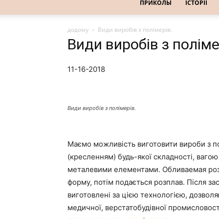
ПРИКОЛЫ
ІСТОРІЇ
додому
Види виробів з полімерів.
Види виробів з поліме
11-16-2018
Види виробів з полімерів.
Маємо можливість виготовити вироби з п
(кресленням) будь-якої складності, ваго
металевими елементами. Обливаемая розп
форму, потім подається розплав. Після за
виготовлені за цією технологією, дозвол
медичної, верстатобудівної промисловост