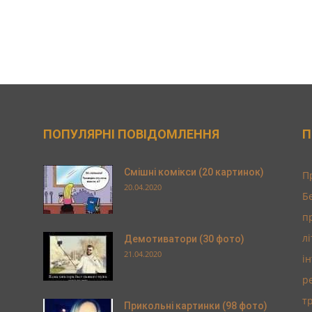
ПОПУЛЯРНІ ПОВІДОМЛЕННЯ
П
Смішні комікси (20 картинок)
П
20.04.2020
Б
п
л
Демотиватори (30 фото)
21.04.2020
і
р
т
Прикольні картинки (98 фото)