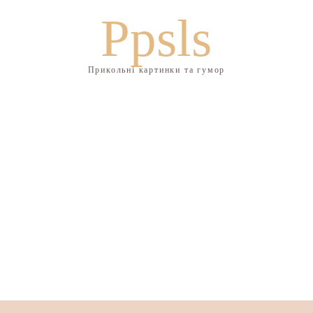
Ppsls
Прикольні картинки та гумор