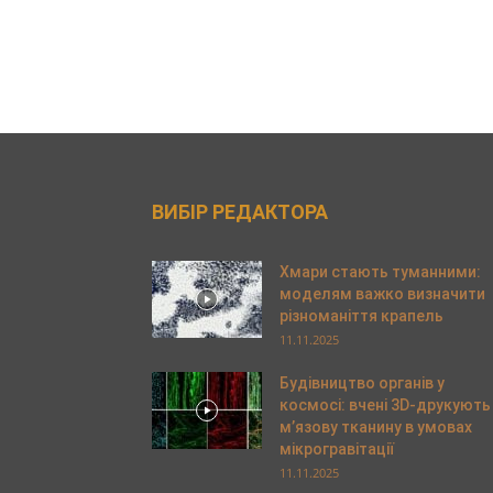
ВИБІР РЕДАКТОРА
Хмари стають туманними:
моделям важко визначити
різноманіття крапель
11.11.2025
Будівництво органів у
космосі: вчені 3D-друкують
м’язову тканину в умовах
мікрогравітації
11.11.2025