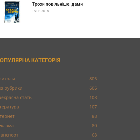
Трохи повільніше, дами
18.05.2018
ОПУЛЯРНА КАТЕГОРІЯ
риколы
806
ез рубрики
606
рекрасна стать
108
ітература
107
нтернет
88
еклама
80
ранспорт
68