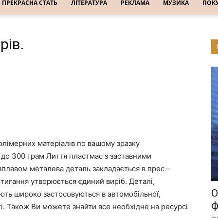
ПРЕКРАСНА СТАТЬ
ЛІТЕРАТУРА
РЕКЛАМА
МУЗИКА
ПОК
рів.
олімерних матеріалів по вашому зразку
ю до 300 грам Лиття пластмас з заставними
лавом металева деталь закладається в прес –
стигання утворюється єдиний виріб. Деталі,
О
яють широко застосовуються в автомобільної,
ф
і. Також Ви можете знайти все необхідне на ресурсі