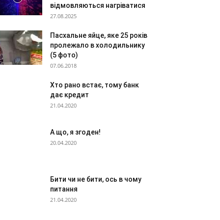
відмовляються нагріватися
27.08.2025
Пасхальне яйце, яке 25 років
пролежало в холодильнику
(5 фото)
07.06.2018
Хто рано встає, тому банк
дає кредит
21.04.2020
А що, я згоден!
20.04.2020
Бити чи не бити, ось в чому
питання
21.04.2020