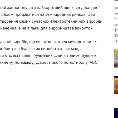
ma
тний запропонувати найкоротший шлях від дослідної
Фо
ав
 успіхом продаватися на міжнародних ринках. Цей
ба
 створення самих сучасних електротехнічних виробів
за
начення, а не тільки для виробництва викруток і
ф
20
20
уванні виробів, що виготовляються методом лиття
робництво будь-яких виробів з пластмас, …
стмас всіх видів, будь-яких … виготовимо будь-які
тилену, поліаміду, ударостійкого полістиролу, АБС