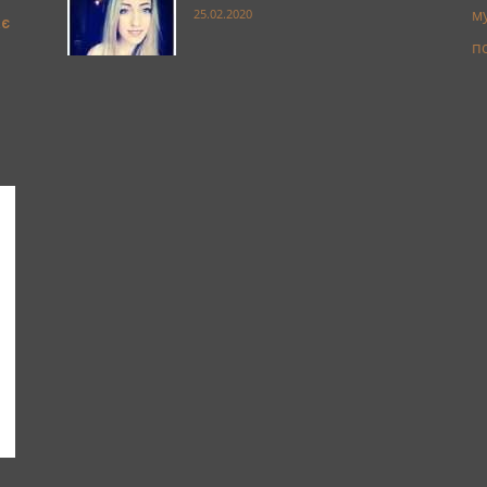
м
25.02.2020
ає
п