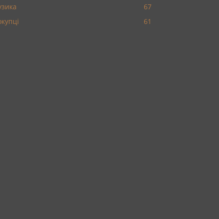
узика
67
окупці
61