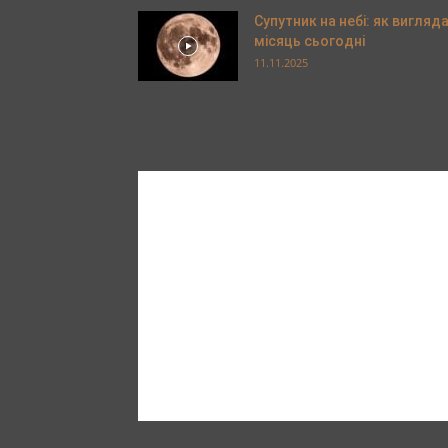
Супутник на небі: як вигляд
місяць сьогодні
11.11.2025