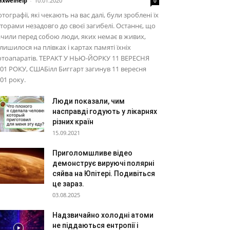
xwelhelp
-
10.01.2020
0
тографії, які чекають на вас далі, були зроблені їх
торами незадовго до своєї загибелі. Останнє, що
чили перед собою люди, яких немає в живих,
лишилося на плівках і картах памяті їхніх
отоапаратів. ТЕРАКТ У НЬЮ-ЙОРКУ 11 ВЕРЕСНЯ
01 РОКУ, СШАБілл Биггарт загинув 11 вересня
01 року.
Люди показали, чим
насправді годують у лікарнях
різних країн
15.09.2021
Приголомшливе відео
демонструє вируючі полярні
сяйва на Юпітері. Подивіться
це зараз.
03.08.2025
Надзвичайно холодні атоми
не піддаються ентропії і