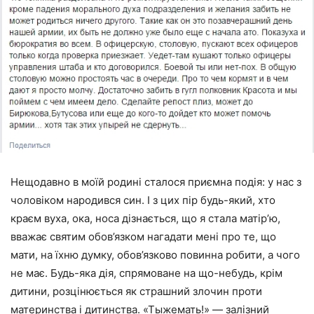
Нещодавно в моїй родині сталося приємна подія: у нас з
чоловіком народився син. І з цих пір будь-який, хто
краєм вуха, ока, носа дізнається, що я стала матір’ю,
вважає святим обов’язком нагадати мені про те, що
мати, на їхню думку, обов’язково повинна робити, а чого
не має. Будь-яка дія, спрямоване на що-небудь, крім
дитини, розцінюється як страшний злочин проти
материнства і дитинства. «Тыжемать!» — залізний