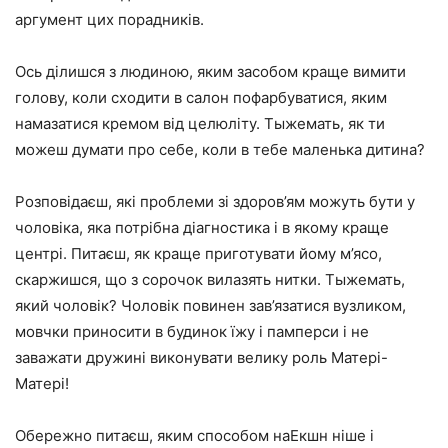
аргумент цих порадників.
Ось ділишся з людиною, яким засобом краще вимити
голову, коли сходити в салон пофарбуватися, яким
намазатися кремом від целюліту. Тыжемать, як ти
можеш думати про себе, коли в тебе маленька дитина?
Розповідаєш, які проблеми зі здоров’ям можуть бути у
чоловіка, яка потрібна діагностика і в якому краще
центрі. Питаєш, як краще приготувати йому м’ясо,
скаржишся, що з сорочок вилазять нитки. Тыжемать,
який чоловік? Чоловік повинен зав’язатися вузликом,
мовчки приносити в будинок їжу і памперси і не
заважати дружині виконувати велику роль Матері-
Матері!
Обережно питаєш, яким способом наЕкшн ніше і