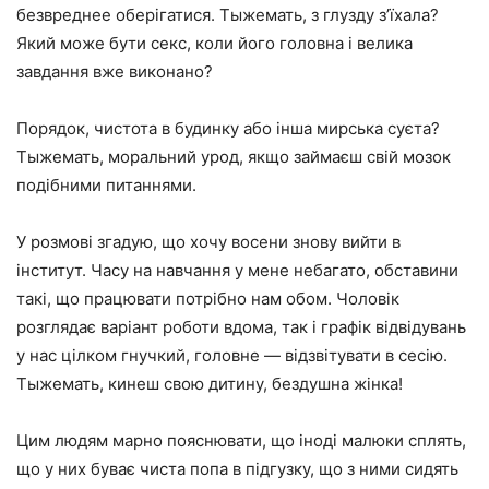
безвреднее оберігатися. Тыжемать, з глузду з’їхала?
Який може бути секс, коли його головна і велика
завдання вже виконано?
Порядок, чистота в будинку або інша мирська суєта?
Тыжемать, моральний урод, якщо займаєш свій мозок
подібними питаннями.
У розмові згадую, що хочу восени знову вийти в
інститут. Часу на навчання у мене небагато, обставини
такі, що працювати потрібно нам обом. Чоловік
розглядає варіант роботи вдома, так і графік відвідувань
у нас цілком гнучкий, головне — відзвітувати в сесію.
Тыжемать, кинеш свою дитину, бездушна жінка!
Цим людям марно пояснювати, що іноді малюки сплять,
що у них буває чиста попа в підгузку, що з ними сидять