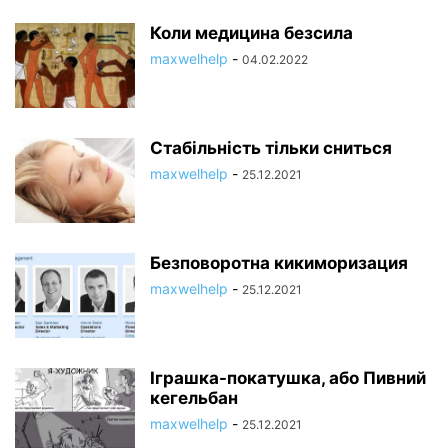
Коли медицина безсила
maxwelhelp
-
04.02.2022
Стабільність тільки сниться
maxwelhelp
-
25.12.2021
Безповоротна кикиморизация
maxwelhelp
-
25.12.2021
Іграшка-покатушка, або Пивний
кегельбан
maxwelhelp
-
25.12.2021