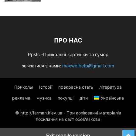
ПРО НАС
Ppsls -Прикольні картинки та гумор
зв'язатися з нами:
maxwelhelp@gmail.com
Приколы
Історії
прекрасна стать
література
реклама
музика
покупці
діти
Українська
© http://farman.kiev.ua - При копіюванні матеріалів
посилання на сайт обов'язкове
Exit mobile version