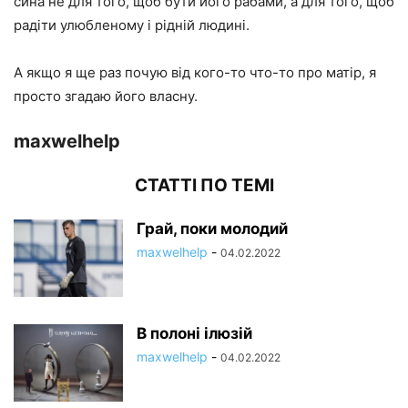
сина не для того, щоб бути його рабами, а для того, щоб
радіти улюбленому і рідній людині.
А якщо я ще раз почую від кого-то что-то про матір, я
просто згадаю його власну.
maxwelhelp
СТАТТІ ПО ТЕМІ
Грай, поки молодий
maxwelhelp
-
04.02.2022
В полоні ілюзій
maxwelhelp
-
04.02.2022