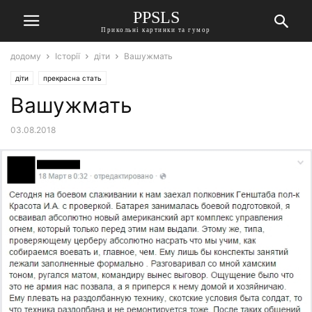
PPSLS
Прикольні картинки та гумор
додому
Історії
діти
Вашужмать
діти
прекрасна стать
Вашужмать
03.08.2018