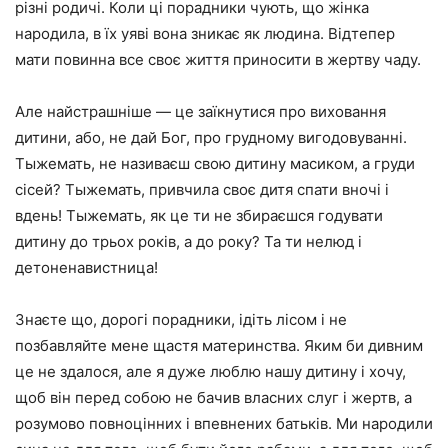
різні родичі. Коли ці порадники чують, що жінка
народила, в їх уяві вона зникає як людина. Відтепер
мати повинна все своє життя приносити в жертву чаду.
Але найстрашніше — це заїкнутися про виховання
дитини, або, не дай Бог, про грудному вигодовуванні.
Тыжемать, не називаєш свою дитину масиком, а груди
сісей? Тыжемать, привчила своє дитя спати вночі і
вдень! Тыжемать, як це ти не збираєшся годувати
дитину до трьох років, а до року? Та ти нелюд і
детоненавистница!
Знаєте що, дорогі порадники, ідіть лісом і не
позбавляйте мене щастя материнства. Яким би дивним
це не здалося, але я дуже люблю нашу дитину і хочу,
щоб він перед собою не бачив власних слуг і жертв, а
розумово повноцінних і впевнених батьків. Ми народили