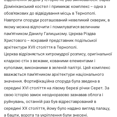
Домініканський костел і примикає комплекс – одна з
обов’язкових до відвідування місць в Тернополі.
Навпроти споруди розташований невеликий скверик, в
якому можна відпочити і помилуватися величним
пам’ятником Данилу Галицькому. Церква Різдва
Христового – яскравий представник подільської
архітектури XVII століття в Тернополі.
Церква відрізняється хитромудрої розпису, оригінальної
кладкою стін з вежами, кованими елементами і
куполами, виконаними в зеленій палітрі. Цей комплекс
вважається пам’ятником архітектури національного
значення. Фортифікаційна споруда була зведена в
середині XVI століття на лівому березі річки Серет. За
свою історію замок неодноразово зазнавав облога і
руйнувань, останній раз був відреставрований в
середині XX століття, йому було надано вигляд палацу,
а башти, ворота та укріплення були знесені.