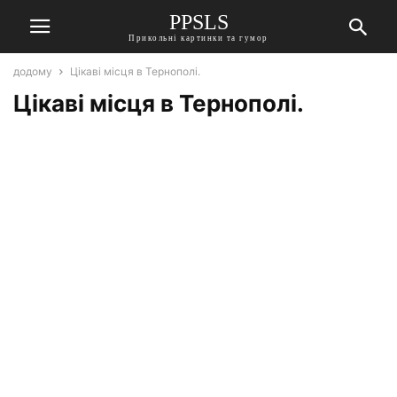
PPSLS
Прикольні картинки та гумор
додому
Цікаві місця в Тернополі.
Цікаві місця в Тернополі.