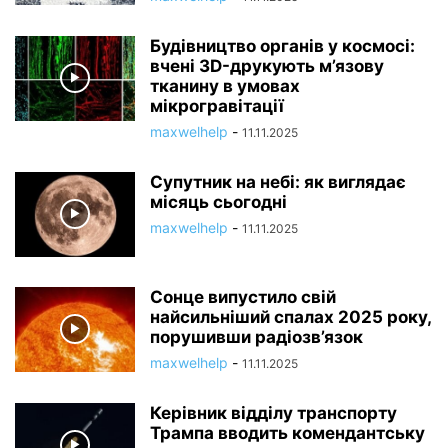
Будівництво органів у космосі:
вчені 3D-друкують м’язову
тканину в умовах
мікрогравітації
maxwelhelp
-
11.11.2025
Супутник на небі: як виглядає
місяць сьогодні
maxwelhelp
-
11.11.2025
Сонце випустило свій
найсильніший спалах 2025 року,
порушивши радіозв’язок
maxwelhelp
-
11.11.2025
Керівник відділу транспорту
Трампа вводить комендантську