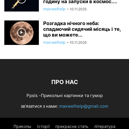
годину на запуски в космос....
maxwelhelp
-
10.11.2025
Розгадка нічного неба:
спадаючий сидячий місяць і те,
що ви можете...
maxwelhelp
-
10.11.2025
ПРО НАС
Ppsls -Прикольні картинки та гумор
зв'язатися з нами:
maxwelhelp@gmail.com
Приколы
Історії
прекрасна стать
література