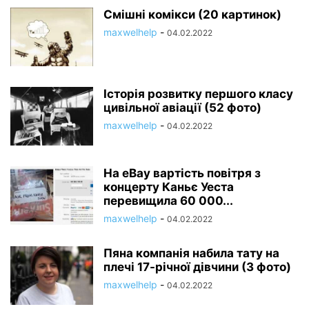
Смішні комікси (20 картинок)
maxwelhelp
-
04.02.2022
Історія розвитку першого класу
цивільної авіації (52 фото)
maxwelhelp
-
04.02.2022
На eBay вартість повітря з
концерту Каньє Уеста
перевищила 60 000...
maxwelhelp
-
04.02.2022
Пяна компанія набила тату на
плечі 17-річної дівчини (3 фото)
maxwelhelp
-
04.02.2022