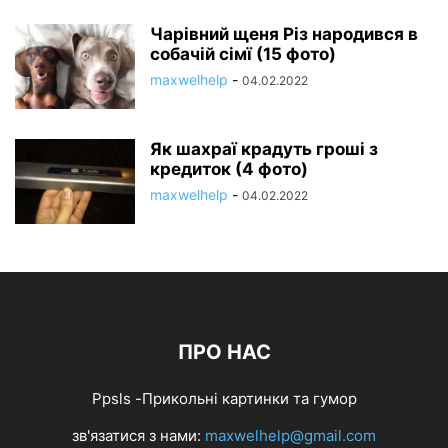
Чарівний щеня Різ народився в
собачій сімї (15 фото)
maxwelhelp
-
04.02.2022
Як шахраї крадуть гроші з
кредиток (4 фото)
maxwelhelp
-
04.02.2022
ПРО НАС
Ppsls -Прикольні картинки та гумор
зв'язатися з нами:
maxwelhelp@gmail.com