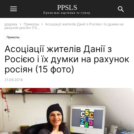
PPSLS
Прикольні картинки та гумор
додому
Приколы
Асоціації жителів Данії з Росією і їх думки на
рахунок росіян (15...
Приколы
Асоціації жителів Данії з
Росією і їх думки на рахунок
росіян (15 фото)
21.06.2018