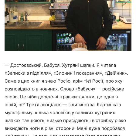
— Достоєвський. Бабуся. Хутряні шапки. Я читала
«Записки з підпілля», «Злочин і покарання», «Двійник».
Саме з цих книг я знаю Росію, крім тієї Росії, про яку
розповідають в новинах. Слово «бабуся» — російське
слово. Це ніби дерев’яні іграшки-ляльки, де одна в
іншій, ні? Третя асоціація — з дитинства. Картинка з
мультфільму: кілька чоловіків у великих хутряних
шапках танцюють, низько присідають і в стрибку різко
викидають ноги в різні сторони. Мені дуже подобався