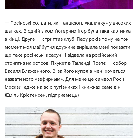
— Російські солдати, які танцюють «калинку» у високих
шапках. В одній з комп’ютерних ігор була така картинка
в кінці. Друге — стриптиз клуб. Пару років тому на той
момент моя майбутня дружина вирішила мені показати,
що таке російські красуні, і відвела на російський
стриптиз на острові Пхукет в Таїланді. Третє — собор
Василя Блаженного. З-за його куполів мені хочеться
назвати його «зефирным». Для мене це символ Росії і
Москви, адже на всіх путівниках і книжках саме він.
(Еміль Крістенсен, підприємець)