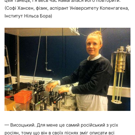
цей танець, і я весь час намагалася його повторити.
(Софі Хансен, фізик, аспірант Університету Копенгагена,
Інститут Нільса Бора)
— Висоцький. Для мене це самий російський з усіх
росіян, тому що він в своїх піснях зміг описати всі