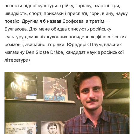
аспекти рідної культури: трійку, горілку, азартні ігри,
швидкість, спорт, приказки і прислів’я, гори, війну, науку,
поезію. Другим я б назвав Єрофєєва, а третім —
Булгакова. Для мене обидва описують російську
культуру домашніх кухонних посиденьок, філософських
розмов і, звичайно, горілки. (Фредерік Плум, власник
магазину Den Sidste Dråbe, кандидат наук з російської
літератури)