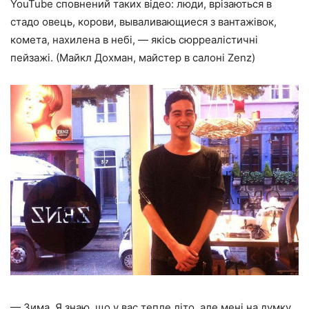
YouTube сповнений таких відео: люди, врізаються в
стадо овець, корови, вываливающиеся з вантажівок,
комета, нахилена в небі, — якісь сюрреалістичні
пейзажі. (Майкл Дохман, майстер в салоні Zenz)
— Зима. Я знаю, що у вас тепле літо, але мені на думку