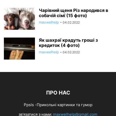
Чарівний щеня Різ народився в
собачій сімї (15 фото)
maxwelhelp
-
04.02.2022
Як шахраї крадуть гроші з
кредиток (4 фото)
maxwelhelp
-
04.02.2022
ПРО НАС
Ppsls -Прикольні картинки та гумор
зв'язатися з нами:
maxwelhelp@gmail.com