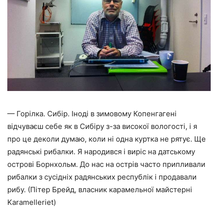
— Горілка. Сибір. Іноді в зимовому Копенгагені
відчуваєш себе як в Сибіру з-за високої вологості, і я
про це деколи думаю, коли ні одна куртка не рятує. Ще
радянські рибалки. Я народився і виріс на датському
острові Борнхольм. До нас на острів часто припливали
рибалки з сусідніх радянських республік і продавали
рибу. (Пітер Брейд, власник карамельної майстерні
Karamelleriet)