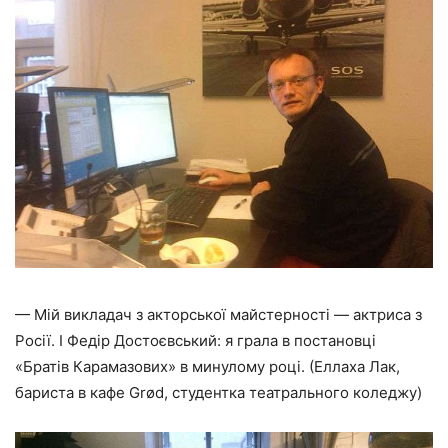
— Мій викладач з акторської майстерності — актриса з
Росії. І Федір Достоєвський: я грала в постановці
«Братів Карамазових» в минулому році. (Еллаха Лак,
бариста в кафе Grød, студентка театрального коледжу)