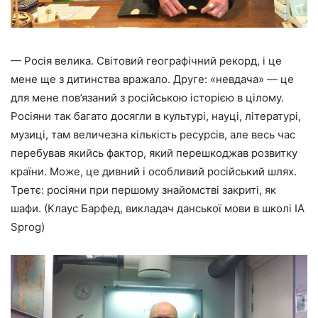
— Росія велика. Світовий географічний рекорд, і це
мене ще з дитинства вражало. Друге: «невдача» — це
для мене пов’язаний з російською історією в цілому.
Росіяни так багато досягли в культурі, науці, літературі,
музиці, там величезна кількість ресурсів, але весь час
перебував якийсь фактор, який перешкоджав розвитку
країни. Може, це дивний і особливий російський шлях.
Третє: росіяни при першому знайомстві закриті, як
шафи. (Клаус Барфед, викладач данської мови в школі IA
Sprog)