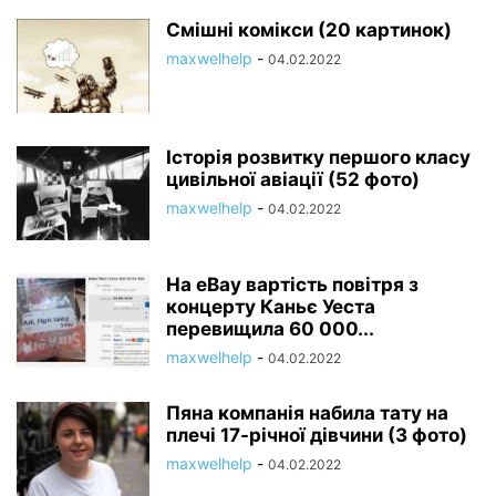
Смішні комікси (20 картинок)
maxwelhelp
-
04.02.2022
Історія розвитку першого класу
цивільної авіації (52 фото)
maxwelhelp
-
04.02.2022
На eBay вартість повітря з
концерту Каньє Уеста
перевищила 60 000...
maxwelhelp
-
04.02.2022
Пяна компанія набила тату на
плечі 17-річної дівчини (3 фото)
maxwelhelp
-
04.02.2022