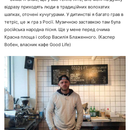
відразу приходять люди в традиційних волохатих
шапках, оточені кучугурами. У дитинстві я багато грав в
тетріс, це ж гра з Росії. Музичною заставкою там була
російська народна пісня. Ще у мене перед очима
Красна площа і собор Василія Блаженного. (Каспер
Вобен, власник кафе Good Life)