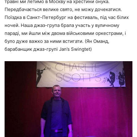
травні ми летимо в Москву на хрестини онука.
Передбачається велике свято, не можу дочекатися.
Поїздка в Санкт-Петербург на фестиваль, під час білих
ночей. Наша джаз-група брала участь у вуличному
параді, ми йшли між двома військовими оркестрами, і
було дуже важко за ними встигати. (Ян Оманд,
барабанщик джаз-групі Jan’s Swingtet)