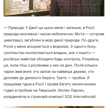
— Природа. У Данії це щось миле і затишне, в Росії
природа неосяжна і часом небезпечна. Міста — острова
цивілізації, загублені в морі дикої природи. По-друге,
Росія у мене асоціюється з анархією. З одного боку,
суспільство контролюється владою, але з іншого —
російські майстри обходити будь-контроль. Розумієш
це, коли п’єш з росіянами у них на дачі. Після кількох
чарок змагання: хто залізе на найвище дерево, хто
допливе до далекого берега. Третє — пробки. Я
працював гідом в Росії і провів багато нескінченних
годин в пробках на Тверській. (Аллан Ларсен,
координатор в страховій компанії SOS International)