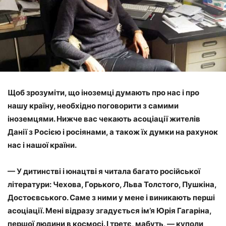
Щоб зрозуміти, що іноземці думають про нас і про
нашу країну, необхідно поговорити з самими
іноземцями. Нижче вас чекають асоціації жителів
Данії з Росією і росіянами, а також їх думки на рахунок
нас і нашої країни.
— У дитинстві і юнацтві я читала багато російської
літератури: Чехова, Горького, Льва Толстого, Пушкіна,
Достоєвського. Саме з ними у мене і виникають перші
асоціації. Мені відразу згадується ім’я Юрія Гагаріна,
першої людини в космосі. І третє, мабуть, — куполи