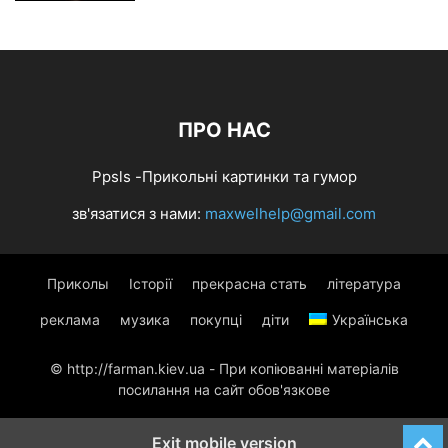
ПРО НАС
Ppsls -Прикольні картинки та гумор
зв'язатися з нами:
maxwelhelp@gmail.com
Приколы
Історії
прекрасна стать
література
реклама
музика
покупці
діти
Українська
© http://farman.kiev.ua - При копіюванні матеріалів
посилання на сайт обов'язкове
Exit mobile version