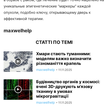
уникальные эпигенетические “маркеры” каждой
опухоли, подобно ключу, открывающему дверь к
эффективной терапии.
maxwelhelp
СТАТТІ ПО ТЕМІ
Хмари стають туманними:
моделям важко визначити
різноманіття крапель
maxwelhelp
-
11.11.2025
Будівництво органів у космосі:
вчені 3D-друкують м’язову
тканину в умовах
мікрогравітації
maxwelhelp
-
11.11.2025