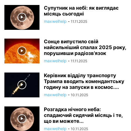
Супутник на небі: як виглядає
місяць сьогодні
maxwelhelp
-
11.11.2025
Сонце випустило свій
найсильніший спалах 2025 року,
порушивши радіозв’язок
maxwelhelp
-
11.11.2025
Керівник відділу транспорту
Трампа вводить комендантську
годину на запуски в космос....
maxwelhelp
-
10.11.2025
Розгадка нічного неба:
спадаючий сидячий місяць і те,
що ви можете...
maxwelhelp
-
10.11.2025