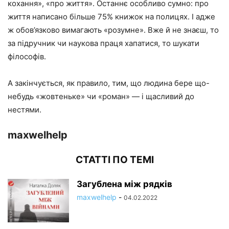
кохання», «про життя». Останнє особливо сумно: про
життя написано більше 75% книжок на полицях. І адже
ж обов’язково вимагають «розумне». Вже й не знаєш, то
за підручник чи наукова праця хапатися, то шукати
філософів.
А закінчується, як правило, тим, що людина бере що-
небудь «жовтеньке» чи «роман» — і щасливий до
нестями.
maxwelhelp
СТАТТІ ПО ТЕМІ
Загублена між рядків
maxwelhelp
-
04.02.2022