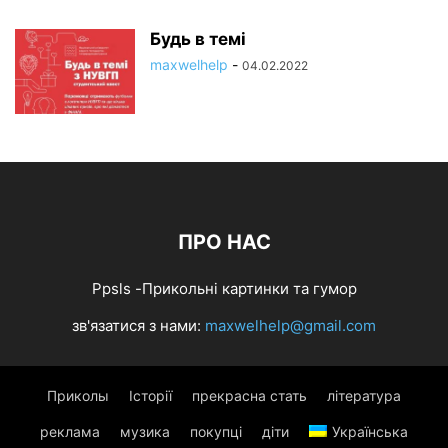
Будь в темі
maxwelhelp
-
04.02.2022
ПРО НАС
Ppsls -Прикольні картинки та гумор
зв'язатися з нами:
maxwelhelp@gmail.com
Приколы
Історії
прекрасна стать
література
реклама
музика
покупці
діти
Українська