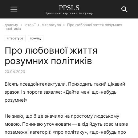
PPSLS
Прикольні картинки та гумор
додому
Історії
література
Про любовної життя розумних
політиків
література
покупці
Про любовної життя
розумних політиків
20.04.2020
Бісять псевдоінтелектуали. Приходить такий цікавий
зразок і з порога заявляє: «Дайте мені що-небудь
розумне!»
Не знаю, що б це значило на простому людському
мовою. Починаю уточнювати — в хід йдуть зовсім вже
позамежні категорії: «про політику», «що-небудь про