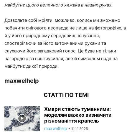
майбутнє цього величного хижака в наших руках.
Дозвольте собі мріяти: можливо, колись ми зможемо
побачити снігового леопарда не лише на фотографіях, а
й у його природному середовищі існування,
спостерігаючи за його витонченими рухами та
слухаючи його загадковий голос. Це буде не тільки
нагородою за наші зусилля, але й символом надії на
майбутнє дикої природи.
maxwelhelp
СТАТТІ ПО ТЕМІ
Хмари стають туманними:
моделям важко визначити
різноманіття крапель
maxwelhelp
-
11.11.2025