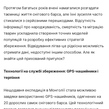
Протягом багатьох років вчені намагалися розгадати
таємниці життя снігового барса, але їхні зусилля часто
стикалися з серйозними перешкодами. Відсутність
інформації про народжуваність, смертність та міграцію
тварин ускладнила створення точних моделей
популяцій та розробку ефективних стратегій
збереження. Відвідування лігва-це рідкісна можливість
отримати дані, недоступні іншим способом. Але як
знайти цей прихований притулок?
Технології на службі збереження: GPS-нашийники і
терпіння
Нещодавня експедиція в Монголії стала можливою
завдяки використанню GPS-нашийників, одягнених на
20 дорослих самок снігового барса. Цей технологічний