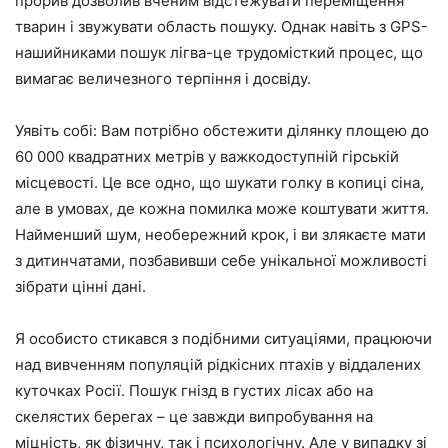
прорив дозволив вченим відстежувати переміщення
тварин і звужувати область пошуку. Однак навіть з GPS-
нашийниками пошук лігва-це трудомісткий процес, що
вимагає величезного терпіння і досвіду.
Уявіть собі: Вам потрібно обстежити ділянку площею до
60 000 квадратних метрів у важкодоступній гірській
місцевості. Це все одно, що шукати голку в копиці сіна,
але в умовах, де кожна помилка може коштувати життя.
Найменший шум, необережний крок, і ви злякаєте мати
з дитинчатами, позбавивши себе унікальної можливості
зібрати цінні дані.
Я особисто стикався з подібними ситуаціями, працюючи
над вивченням популяцій рідкісних птахів у віддалених
куточках Росії. Пошук гнізд в густих лісах або на
скелястих берегах – це завжди випробування на
міцність, як фізичну, так і психологічну. Але у випадку зі