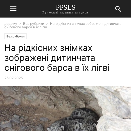
PPSLS
Прикольні картинки та гумор
додому
Без рубрики
На рідкісних знімках зображені дитинчата
снігового барса в їх лігві
Без рубрики
На рідкісних знімках
зображені дитинчата
снігового барса в їх лігві
25.07.2025