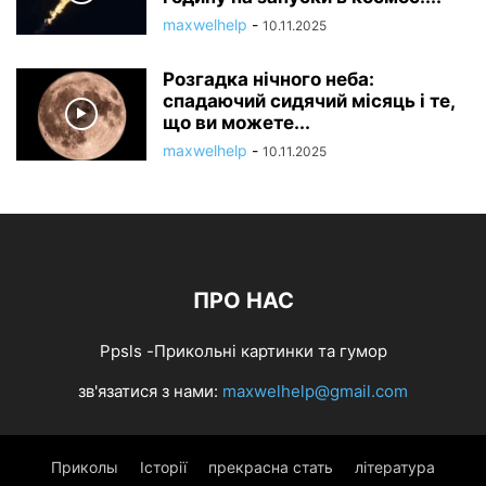
maxwelhelp
-
10.11.2025
Розгадка нічного неба:
спадаючий сидячий місяць і те,
що ви можете...
maxwelhelp
-
10.11.2025
ПРО НАС
Ppsls -Прикольні картинки та гумор
зв'язатися з нами:
maxwelhelp@gmail.com
Приколы
Історії
прекрасна стать
література