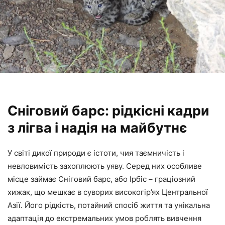
Сніговий барс: рідкісні кадри
з лігва і надія на майбутнє
У світі дикої природи є істоти, чия таємничість і
невловимість захоплюють уяву. Серед них особливе
місце займає Сніговий барс, або Ірбіс – граціозний
хижак, що мешкає в суворих високогір’ях Центральної
Азії. Його рідкість, потайний спосіб життя та унікальна
адаптація до екстремальних умов роблять вивчення