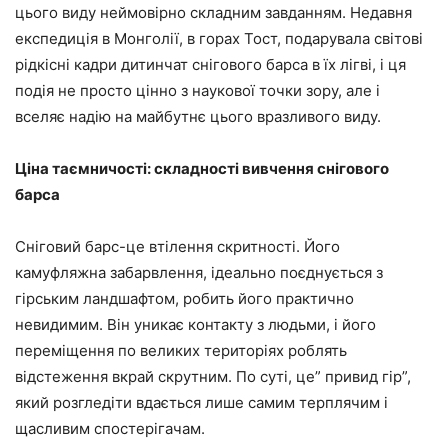
цього виду неймовірно складним завданням. Недавня
експедиція в Монголії, в горах Тост, подарувала світові
рідкісні кадри дитинчат снігового барса в їх лігві, і ця
подія не просто цінно з наукової точки зору, але і
вселяє надію на майбутнє цього вразливого виду.
Ціна таємничості: складності вивчення снігового
барса
Сніговий барс-це втілення скритності. Його
камуфляжна забарвлення, ідеально поєднується з
гірським ландшафтом, робить його практично
невидимим. Він уникає контакту з людьми, і його
переміщення по великих територіях роблять
відстеження вкрай скрутним. По суті, це” привид гір”,
який розгледіти вдається лише самим терплячим і
щасливим спостерігачам.