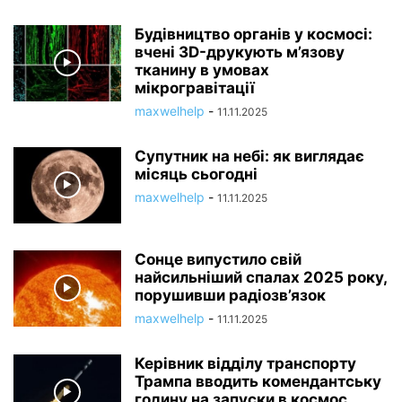
Будівництво органів у космосі:
вчені 3D-друкують м’язову
тканину в умовах
мікрогравітації
maxwelhelp
-
11.11.2025
Супутник на небі: як виглядає
місяць сьогодні
maxwelhelp
-
11.11.2025
Сонце випустило свій
найсильніший спалах 2025 року,
порушивши радіозв’язок
maxwelhelp
-
11.11.2025
Керівник відділу транспорту
Трампа вводить комендантську
годину на запуски в космос....