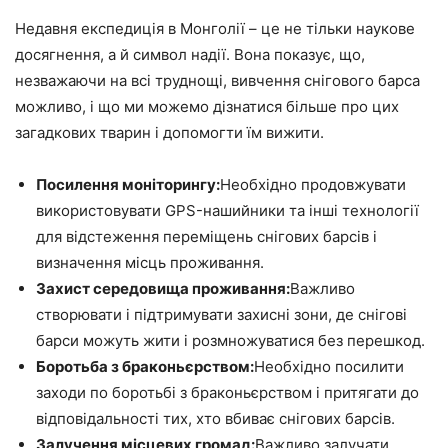
Недавня експедиція в Монголії – це не тільки наукове
досягнення, а й символ надії. Вона показує, що,
незважаючи на всі труднощі, вивчення снігового барса
можливо, і що ми можемо дізнатися більше про цих
загадкових тварин і допомогти їм вижити.
Посилення моніторингу:
Необхідно продовжувати
використовувати GPS-нашийники та інші технології
для відстеження переміщень снігових барсів і
визначення місць проживання.
Захист середовища проживання:
Важливо
створювати і підтримувати захисні зони, де снігові
барси можуть жити і розмножуватися без перешкод.
Боротьба з браконьєрством:
Необхідно посилити
заходи по боротьбі з браконьєрством і притягати до
відповідальності тих, хто вбиває снігових барсів.
Залучення місцевих громад:
Важливо залучати