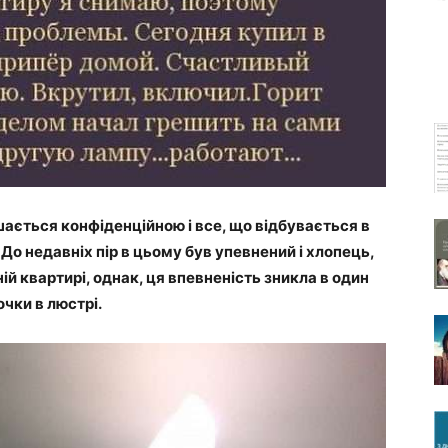
шається конфіденційною і все, що відбувається в
 До недавніх пір в цьому був упевнений і хлопець,
ній квартирі, однак, ця впевненість зникла в один
чки в люстрі.