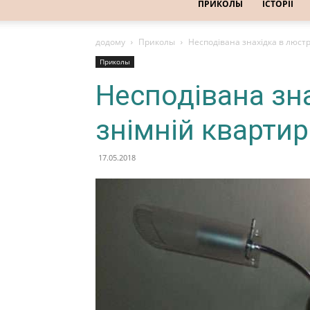
ПРИКОЛЫ
ІСТОРІЇ
додому
Приколы
Несподівана знахідка в люстрі
Приколы
Несподівана зна
знімній квартир
17.05.2018