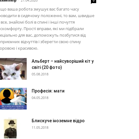
xwelhelp
-
21.04.2020
0
що ваша робота змушує вас багато часу
оводити в сидячому положенні, то вам, швидше
 все, знайомі болі в спині і інші почуття
скомфорту. Прості вправи, які ми підібрали
еціально для вас, допоможуть позбутися від
приємних відчуттів і зберегти свою спину
оровою і красивою.
Альберт – найсуворіший кіт у
світі (20 фото)
05.08.2018
Професія: мати
04.05.2018
Блискуче іноземне відро
11.05.2018