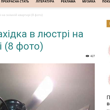
ПРЕКРАСНА СТАТЬ
ЛІТЕРАТУРА
РЕКЛАМА
МУЗИКА
ПОК
 на знімній квартирі (8 фото)
хідка в люстрі на
і (8 фото)
427
П
в