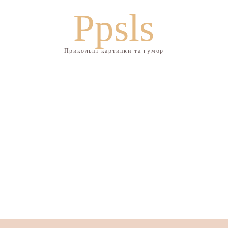
Ppsls
Прикольні картинки та гумор