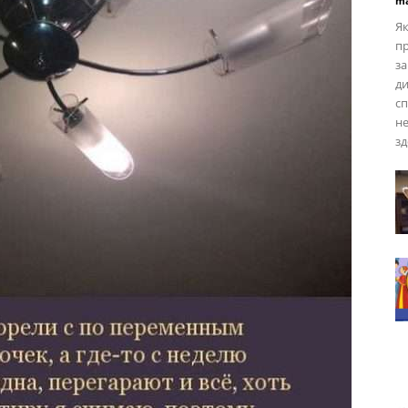
ma
Як
пр
за
ди
сп
не
зд