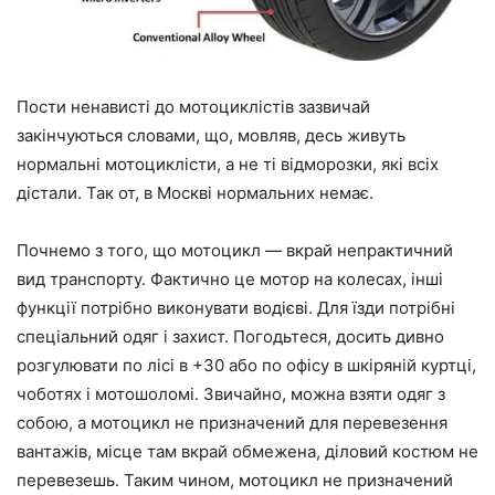
Пости ненависті до мотоциклістів зазвичай
закінчуються словами, що, мовляв, десь живуть
нормальні мотоциклісти, а не ті відморозки, які всіх
дістали. Так от, в Москві нормальних немає.
Почнемо з того, що мотоцикл — вкрай непрактичний
вид транспорту. Фактично це мотор на колесах, інші
функції потрібно виконувати водієві. Для їзди потрібні
спеціальний одяг і захист. Погодьтеся, досить дивно
розгулювати по лісі в +30 або по офісу в шкіряній куртці,
чоботях і мотошоломі. Звичайно, можна взяти одяг з
собою, а мотоцикл не призначений для перевезення
вантажів, місце там вкрай обмежена, діловий костюм не
перевезешь. Таким чином, мотоцикл не призначений