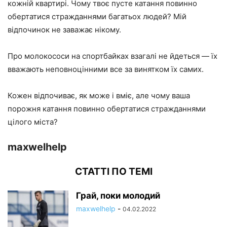
кожній квартирі. Чому твоє пусте катання повинно
обертатися стражданнями багатьох людей? Мій
відпочинок не заважає нікому.
Про молокососи на спортбайках взагалі не йдеться — їх
вважають неповноцінними все за винятком їх самих.
Кожен відпочиває, як може і вміє, але чому ваша
порожня катання повинно обертатися стражданнями
цілого міста?
maxwelhelp
СТАТТІ ПО ТЕМІ
Грай, поки молодий
maxwelhelp
-
04.02.2022