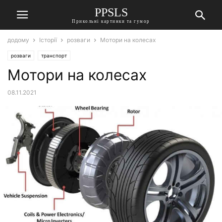
PPSLS
Прикольні картинки та гумор
додому
Історії
розваги
Мотори на колесах
розваги
транспорт
Мотори на колесах
08.11.2021