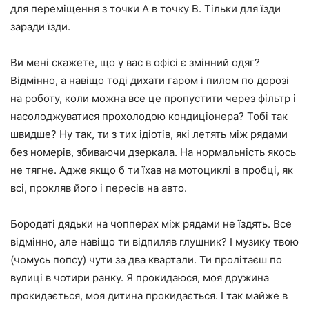
для переміщення з точки A в точку B. Тільки для їзди
заради їзди.
Ви мені скажете, що у вас в офісі є змінний одяг?
Відмінно, а навіщо тоді дихати гаром і пилом по дорозі
на роботу, коли можна все це пропустити через фільтр і
насолоджуватися прохолодою кондиціонера? Тобі так
швидше? Ну так, ти з тих ідіотів, які летять між рядами
без номерів, збиваючи дзеркала. На нормальність якось
не тягне. Адже якщо б ти їхав на мотоциклі в пробці, як
всі, прокляв його і пересів на авто.
Бородаті дядьки на чопперах між рядами не їздять. Все
відмінно, але навіщо ти відпиляв глушник? І музику твою
(чомусь попсу) чути за два квартали. Ти пролітаєш по
вулиці в чотири ранку. Я прокидаюся, моя дружина
прокидається, моя дитина прокидається. І так майже в