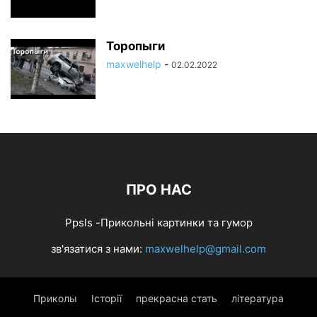
Торопыги
maxwelhelp
-
02.02.2022
ПРО НАС
Ppsls -Прикольні картинки та гумор
зв'язатися з нами:
maxwelhelp@gmail.com
Приколы
Історії
прекрасна стать
література