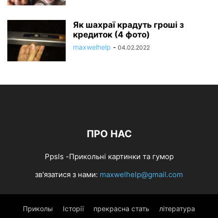
Як шахраї крадуть гроші з
кредиток (4 фото)
maxwelhelp
-
04.02.2022
ПРО НАС
Ppsls -Прикольні картинки та гумор
зв'язатися з нами:
maxwelhelp@gmail.com
Приколы
Історії
прекрасна стать
література