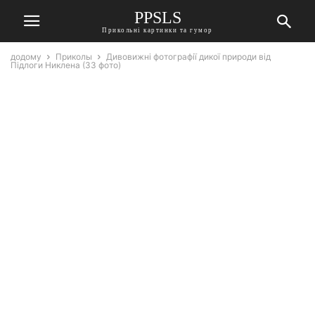
PPSLS
Прикольні картинки та гумор
додому
Приколы
Дивовижні фотографії дикої природи від
Підлоги Никлена (33 фото)