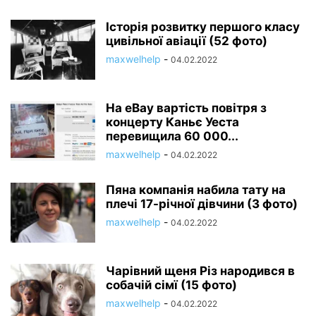
Історія розвитку першого класу
цивільної авіації (52 фото)
maxwelhelp
-
04.02.2022
На eBay вартість повітря з
концерту Каньє Уеста
перевищила 60 000...
maxwelhelp
-
04.02.2022
Пяна компанія набила тату на
плечі 17-річної дівчини (3 фото)
maxwelhelp
-
04.02.2022
Чарівний щеня Різ народився в
собачій сімї (15 фото)
maxwelhelp
-
04.02.2022