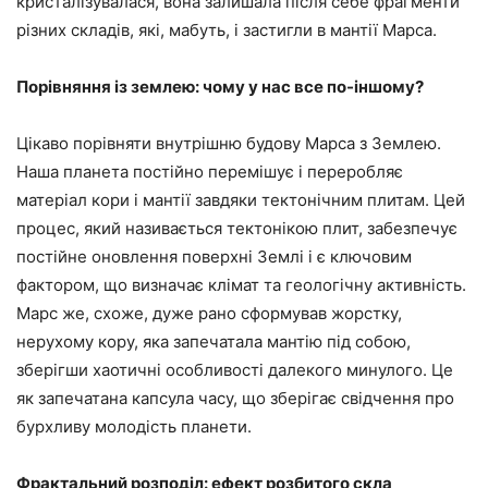
кристалізувалася, вона залишала після себе фрагменти
різних складів, які, мабуть, і застигли в мантії Марса.
Порівняння із землею: чому у нас все по-іншому?
Цікаво порівняти внутрішню будову Марса з Землею.
Наша планета постійно перемішує і переробляє
матеріал кори і мантії завдяки тектонічним плитам. Цей
процес, який називається тектонікою плит, забезпечує
постійне оновлення поверхні Землі і є ключовим
фактором, що визначає клімат та геологічну активність.
Марс же, схоже, дуже рано сформував жорстку,
нерухому кору, яка запечатала мантію під собою,
зберігши хаотичні особливості далекого минулого. Це
як запечатана капсула часу, що зберігає свідчення про
бурхливу молодість планети.
Фрактальний розподіл: ефект розбитого скла