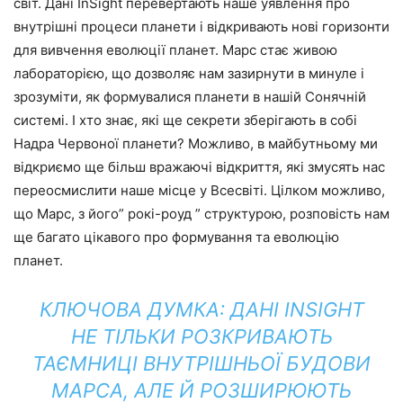
світ. Дані InSight перевертають наше уявлення про
внутрішні процеси планети і відкривають нові горизонти
для вивчення еволюції планет. Марс стає живою
лабораторією, що дозволяє нам зазирнути в минуле і
зрозуміти, як формувалися планети в нашій Сонячній
системі. І хто знає, які ще секрети зберігають в собі
Надра Червоної планети? Можливо, в майбутньому ми
відкриємо ще більш вражаючі відкриття, які змусять нас
переосмислити наше місце у Всесвіті. Цілком можливо,
що Марс, з його” рокі-роуд ” структурою, розповість нам
ще багато цікавого про формування та еволюцію
планет.
КЛЮЧОВА ДУМКА: ДАНІ INSIGHT
НЕ ТІЛЬКИ РОЗКРИВАЮТЬ
ТАЄМНИЦІ ВНУТРІШНЬОЇ БУДОВИ
МАРСА, АЛЕ Й РОЗШИРЮЮТЬ