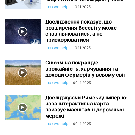
maxwelhelp
-
10.11.2025
Дослідження показує, що
розширення Всесвіту може
сповільнюватися, а не
прискорюватися
maxwelhelp
-
10.11.2025
Сівозміна покращує
врожайність, харчування та
доходи фермерів у всьому світі
maxwelhelp
-
09.11.2025
Досліджуючи Римську імперію:
нова інтерактивна карта
показує масштаб її дорожньої
мережі
maxwelhelp
-
09.11.2025