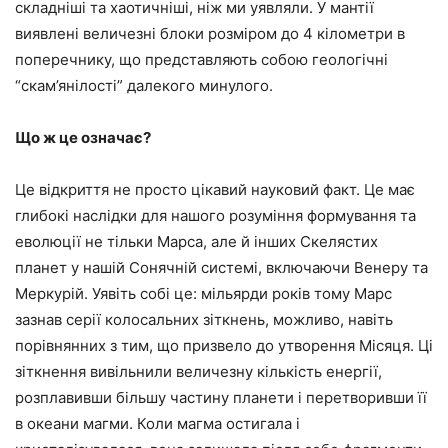
складніші та хаотичніші, ніж ми уявляли. У мантії
виявлені величезні блоки розміром до 4 кілометри в
поперечнику, що представляють собою геологічні
“скам’янілості” далекого минулого.
Що ж це означає?
Це відкриття не просто цікавий науковий факт. Це має
глибокі наслідки для нашого розуміння формування та
еволюції не тільки Марса, але й інших Скелястих
планет у нашій Сонячній системі, включаючи Венеру та
Меркурій. Уявіть собі це: мільярди років тому Марс
зазнав серії колосальних зіткнень, можливо, навіть
порівнянних з тим, що призвело до утворення Місяця. Ці
зіткнення вивільнили величезну кількість енергії,
розплавивши більшу частину планети і перетворивши її
в океани магми. Коли магма остигала і