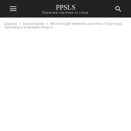
PPSLS
Прикольні картинки та гумор
додому
Без рубрики
Місія InSight виявила хаотичну Структуру,
приховану всередині Марса