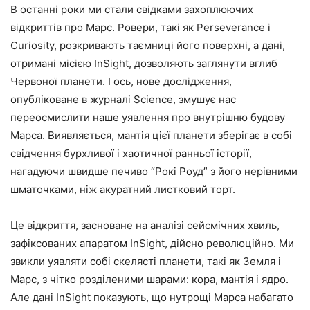
В останні роки ми стали свідками захоплюючих
відкриттів про Марс. Ровери, такі як Perseverance і
Curiosity, розкривають таємниці його поверхні, а дані,
отримані місією InSight, дозволяють заглянути вглиб
Червоної планети. І ось, нове дослідження,
опубліковане в журналі Science, змушує нас
переосмислити наше уявлення про внутрішню будову
Марса. Виявляється, мантія цієї планети зберігає в собі
свідчення бурхливої і хаотичної ранньої історії,
нагадуючи швидше печиво “Рокі Роуд” з його нерівними
шматочками, ніж акуратний листковий торт.
Це відкриття, засноване на аналізі сейсмічних хвиль,
зафіксованих апаратом InSight, дійсно революційно. Ми
звикли уявляти собі скелясті планети, такі як Земля і
Марс, з чітко розділеними шарами: кора, мантія і ядро.
Але дані InSight показують, що нутрощі Марса набагато