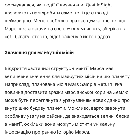
формувалася, які події її визначали. Дані InSight
дозволяють нам зробити саме це, і це справді
неймовірно. Мене особливо вражає думка про те, що
Марс, незважаючи на свою уявну млявість, зберігає в
собі багату історію, відображену в його надрах.
Значення для майбутніх місій
Відкриття хаотичної структури мантії Марса має
величезне значення для майбутніх місій на цю планету.
Наприклад, планована місія Mars Sample Return, яка
повинна доставити зразки марсіанської кори на Землю,
може бути переглянута з урахуванням нових даних про
внутрішню будову планети. Можливо, варто звернути
особливу увагу на райони, де знаходяться великі блоки
в мантії, оскільки вони можуть містити унікальну
інформацію про ранню історію Марса.