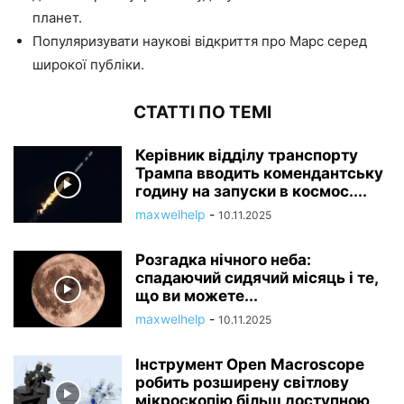
планет.
Популяризувати наукові відкриття про Марс серед
широкої публіки.
СТАТТІ ПО ТЕМІ
Керівник відділу транспорту
Трампа вводить комендантську
годину на запуски в космос....
maxwelhelp
-
10.11.2025
Розгадка нічного неба:
спадаючий сидячий місяць і те,
що ви можете...
maxwelhelp
-
10.11.2025
Інструмент Open Macroscope
робить розширену світлову
мікроскопію більш доступною