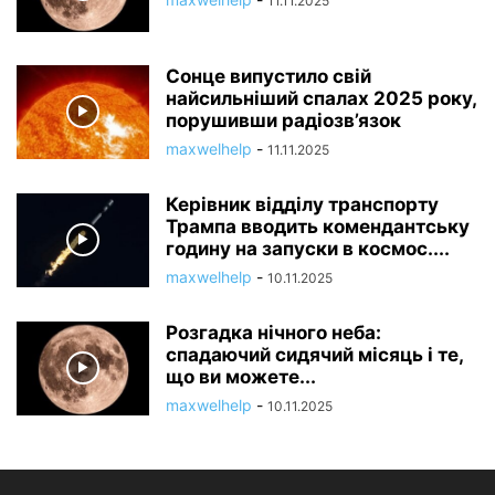
11.11.2025
Сонце випустило свій
найсильніший спалах 2025 року,
порушивши радіозв’язок
maxwelhelp
-
11.11.2025
Керівник відділу транспорту
Трампа вводить комендантську
годину на запуски в космос....
maxwelhelp
-
10.11.2025
Розгадка нічного неба:
спадаючий сидячий місяць і те,
що ви можете...
maxwelhelp
-
10.11.2025