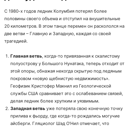
С 1980-х годов ледник Колумбия потерял более
половины своего объема и отступил на внушительные
20 километров. В этом танце перемен он раскололся на
две ветви – Главную и Западную, каждая со своей
трагедией.
Главная ветвь
, когда-то привязанная к скалистому
полуострову у Большого Нунатака, теперь отходит от
этой опоры, обнажая некогда скрытую под ледяным
покровом «новую щебнистую недвижимость».
Геофизик Кристофер Макнил из Геологической
службы США сравнивает это с ослабеванием связей,
делая ледник более хрупким и уязвимым.
Западная ветвь
уже потеряла свою конечную точку
прилива к фьорду, где когда-то рождались могучие
айсберги. Гляциолог Шэд О’Нил отмечает, что