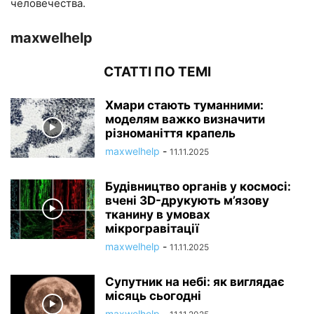
человечества.
maxwelhelp
СТАТТІ ПО ТЕМІ
Хмари стають туманними:
моделям важко визначити
різноманіття крапель
maxwelhelp
-
11.11.2025
Будівництво органів у космосі:
вчені 3D-друкують м’язову
тканину в умовах
мікрогравітації
maxwelhelp
-
11.11.2025
Супутник на небі: як виглядає
місяць сьогодні
maxwelhelp
-