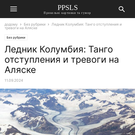
PPSLS
Прикольні картинки та гумор
додому
Без рубрики
Ледник Колумбия: Танго отступления и
тревоги на Аляске
Без рубрики
Ледник Колумбия: Танго
отступления и тревоги на
Аляске
11.09.2024