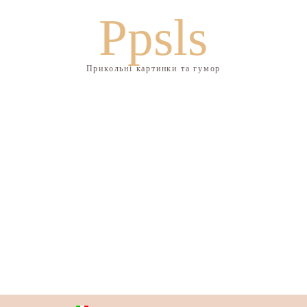
Ppsls
Прикольні картинки та гумор