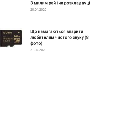
З милим рай і на розкладачці
20.04.2020
Що намагаються впарити
любителям чистого звуку (8
фото)
21.04.2020