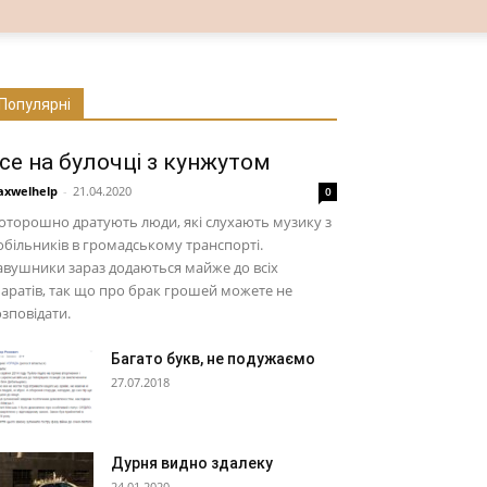
Популярні
се на булочці з кунжутом
xwelhelp
-
21.04.2020
0
торошно дратують люди, які слухають музику з
більників в громадському транспорті.
вушники зараз додаються майже до всіх
аратів, так що про брак грошей можете не
зповідати.
Багато букв, не подужаємо
27.07.2018
Дурня видно здалеку
24.01.2020