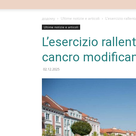
додому
Ultime notizie e articoli
L’esercizio rallen
Ultime notizie e articoli
L’esercizio rallen
cancro modifica
02.12.2025