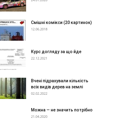
Смішні комікси (20 картинок)
12.06.2018
Курс догляду за що йде
22.12.2021
Вчені підрахували кількість
всіх видів дерев на землі
02.02.2022
Можна — не значить потрібно
21.04.2020