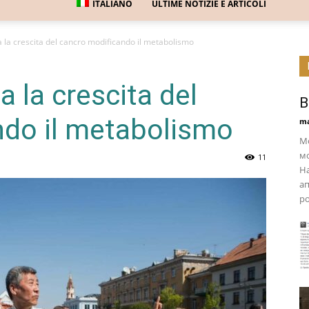
ITALIANO
ULTIME NOTIZIE E ARTICOLI
ta la crescita del cancro modificando il metabolismo
ta la crescita del
В
ndo il metabolismo
ma
Мо
мо
11
На
ап
ро