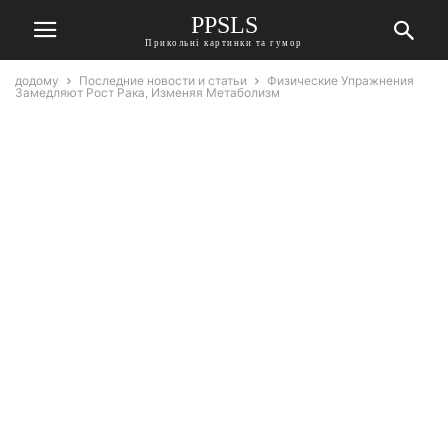
PPSLS
Прикольні картинки та гумор
додому
Последние новости и статьи
Физические Упражнения
Замедляют Рост Рака, Изменяя Метаболизм