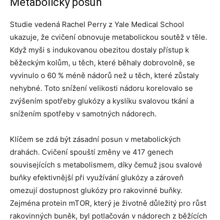
Metabolický posun
Studie vedená Rachel Perry z Yale Medical School
ukazuje, že cvičení obnovuje metabolickou soutěž v těle.
Když myši s indukovanou obezitou dostaly přístup k
běžeckým kolům, u těch, které běhaly dobrovolně, se
vyvinulo o 60 % méně nádorů než u těch, které zůstaly
nehybné. Toto snížení velikosti nádoru korelovalo se
zvýšením spotřeby glukózy a kyslíku svalovou tkání a
snížením spotřeby v samotných nádorech.
Klíčem se zdá být zásadní posun v metabolických
drahách. Cvičení spouští změny ve 417 genech
souvisejících s metabolismem, díky čemuž jsou svalové
buňky efektivnější při využívání glukózy a zároveň
omezují dostupnost glukózy pro rakovinné buňky.
Zejména protein mTOR, který je životně důležitý pro růst
rakovinných buněk, byl potlačován v nádorech z běžících