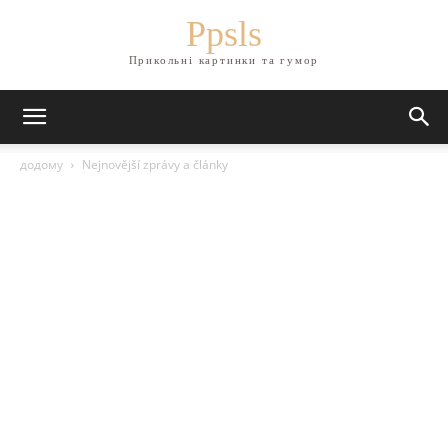
Ppsls
Прикольні картинки та гумор
додому
Nejnovější zprávy a články