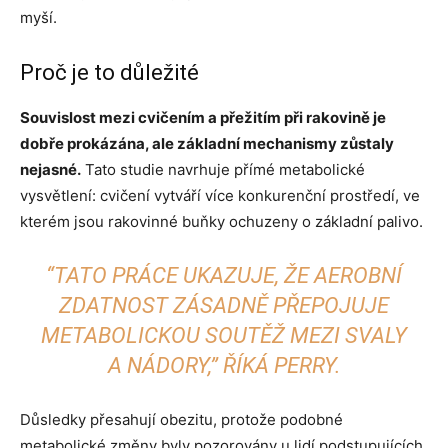
myší.
Proč je to důležité
Souvislost mezi cvičením a přežitím při rakovině je
dobře prokázána, ale základní mechanismy zůstaly
nejasné.
Tato studie navrhuje přímé metabolické
vysvětlení: cvičení vytváří více konkurenční prostředí, ve
kterém jsou rakovinné buňky ochuzeny o základní palivo.
“TATO PRÁCE UKAZUJE, ŽE AEROBNÍ
ZDATNOST ZÁSADNĚ PŘEPOJUJE
METABOLICKOU SOUTĚŽ MEZI SVALY
A NÁDORY,” ŘÍKÁ PERRY.
Důsledky přesahují obezitu, protože podobné
metabolické změny byly pozorovány u lidí podstupujících