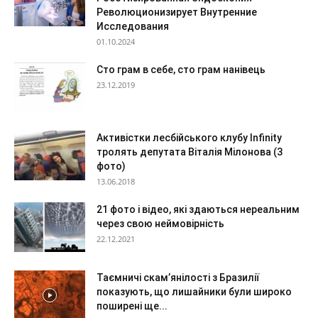
Революционизирует Внутренние
Исследования
01.10.2024
Сто грам в себе, сто грам нанівець
23.12.2019
Активістки лесбійського клубу Infinity
тролять депутата Віталія Мілонова (3
фото)
13.06.2018
21 фото і відео, які здаються нереальним
через свою неймовірність
22.12.2021
Таємничі скам’янілості з Бразилії
показують, що лишайники були широко
поширені ще...