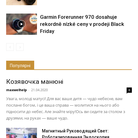
Garmin Forerunner 970 dosahuje
rekordně nízké ceny v prodeji Black
Friday
Популярні
Козявочка манюні
maxwelhelp
-
21.04.2020
0
Увага, молоді матусі! Для вас ваше дитя — чудо небесне, вам
послане богом, і це ваша справа — молитися на нього або
підносити до небес. Але знайте міру!Ось ви сидите за столом з
друзями, на руках — ваше чудо.
Магнитный Руководящий Свет:
Роботизированная Эндоскопия