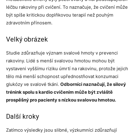
léčbu rakoviny při cvičení. To naznačuje, že cvičení může
být spíše kritickou doplňkovou terapií než pouhým
zdravotním přínosem.
Velký obrázek
Studie zdůrazňuje význam svalové hmoty v prevenci
rakoviny. Lidé s menší svalovou hmotou mohou být
vystaveni vyššímu riziku úmrtí na rakovinu, protože jejich
tělo má menší schopnost upřednostňovat konzumaci
glukózy ve svalové tkáni.
Odborníci naznačují, že silový
trénink spolu s kardio cvičením může být zvláště
prospěšný pro pacienty s nízkou svalovou hmotou.
Další kroky
Zatímco výsledky jsou slibné, výzkumníci zdůrazňují