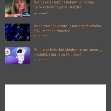
Nedostatek léků na hubnutí ohrožuje
celosvětový boj proti obezitě
02.12.2025
Nosní vakcína redukuje nádory děložního
čípku v časné zkoušce
02.12.2025
Projektor hvězdné oblohy pro astronauty:
spolehlivý dárek za 30 dolarů
02.12.2025