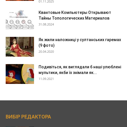
01.11.2025
Квантовые Компьютеры Открывают
Тайны Топологических Материалов
31.08.2024
Як жили наложниці у султанських гаремах
(9 фото)
20.04.2020
Подивіться, як виглядали б наші улюблені
мультики, якби їх знімали як...
11.09.2021
ВИБІР РЕДАКТОРА