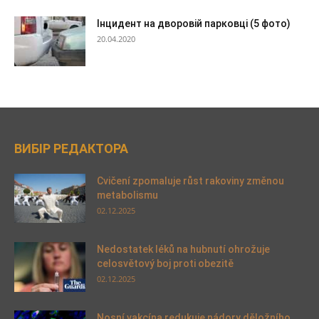
Інцидент на дворовій парковці (5 фото)
20.04.2020
ВИБІР РЕДАКТОРА
Cvičení zpomaluje růst rakoviny změnou
metabolismu
02.12.2025
Nedostatek léků na hubnutí ohrožuje
celosvětový boj proti obezitě
02.12.2025
Nosní vakcína redukuje nádory děložního