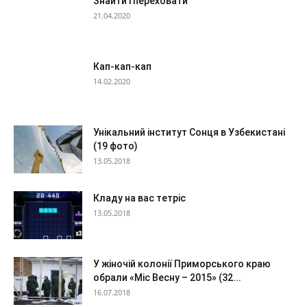
Знайти і переховати
21.04.2020
Кап-кап-кап
14.02.2020
Унікальний інститут Сонця в Узбекистані
(19 фото)
13.05.2018
Кладу на вас тетріс
13.05.2018
У жіночій колонії Приморського краю
обрали «Міс Весну – 2015» (32...
16.07.2018