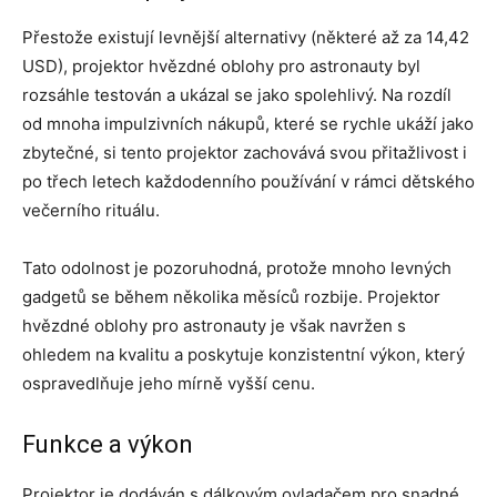
Přestože existují levnější alternativy (některé až za 14,42
USD), projektor hvězdné oblohy pro astronauty byl
rozsáhle testován a ukázal se jako spolehlivý. Na rozdíl
od mnoha impulzivních nákupů, které se rychle ukáží jako
zbytečné, si tento projektor zachovává svou přitažlivost i
po třech letech každodenního používání v rámci dětského
večerního rituálu.
Tato odolnost je pozoruhodná, protože mnoho levných
gadgetů se během několika měsíců rozbije. Projektor
hvězdné oblohy pro astronauty je však navržen s
ohledem na kvalitu a poskytuje konzistentní výkon, který
ospravedlňuje jeho mírně vyšší cenu.
Funkce a výkon
Projektor je dodáván s dálkovým ovladačem pro snadné