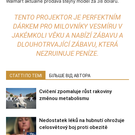
Walmart aktuálně prodává stejný model za 38 dolarů.
TENTO PROJEKTOR JE PERFEKTNÍM
DÁRKEM PRO MILOVNÍKY VESMÍRU V
JAKÉMKOLI VĚKU A NABÍZÍ ZÁBAVU A
DLOUHOTRVAJÍCÍ ZÁBAVU, KTERÁ
NEZRUINUJE PENÍZE.
СТАТТІ ПО ТЕМІ
БІЛЬШЕ ВІД АВТОРА
Cvičení zpomaluje růst rakoviny
změnou metabolismu
Nedostatek léků na hubnutí ohrožuje
celosvětový boj proti obezitě