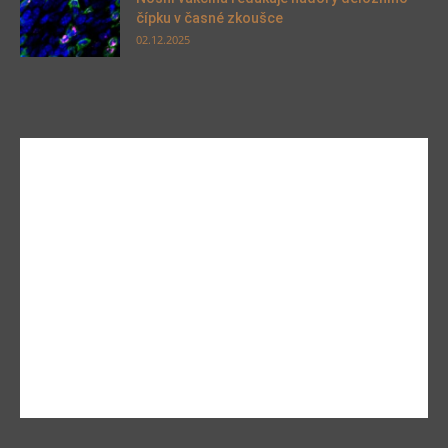
čípku v časné zkoušce
02.12.2025