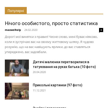
Популярні
Нічого особистого, просто статистика
maxwelhelp
-
24.02.2020
0
Дорогі мої винятки з правил! Чесне слово, мені буває ніяково,
коли я зустрічаю вас на своєму життєвому шляху. Я чудово
розумію, що на вас навішують ярлики, до вас ставляться
упереджено, вас задовбали.
Дитячі малюнки перетворилися в
татуювання на руках батька (10 фото)
20.04.2020
Прикольні картинки (97 фото)
11.12.2021