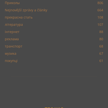
Приколы
806
Nejnovější zprávy a články
664
прекрасна стать
108
література
107
інтернет
88
реклама
80
транспорт
68
музика
67
покупці
61