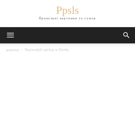
Ppsls
Прикольні картинки та гумор
додому
Nejnovější zprávy a články