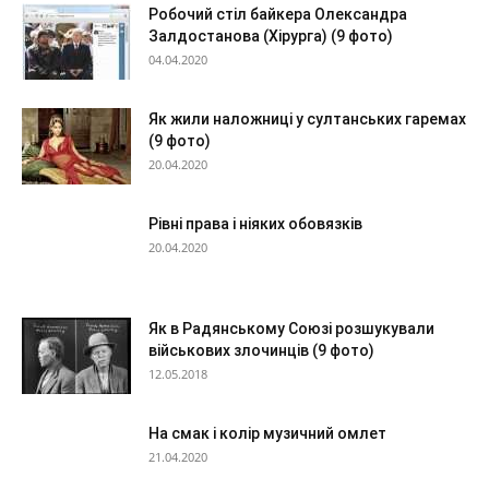
Робочий стіл байкера Олександра
Залдостанова (Хірурга) (9 фото)
04.04.2020
Як жили наложниці у султанських гаремах
(9 фото)
20.04.2020
Рівні права і ніяких обовязків
20.04.2020
Як в Радянському Союзі розшукували
військових злочинців (9 фото)
12.05.2018
На смак і колір музичний омлет
21.04.2020