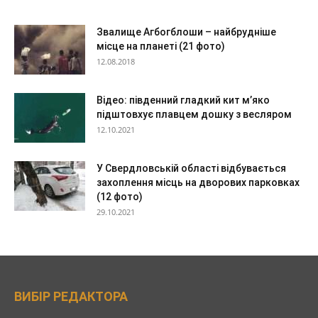
Звалище Агбогблоши – найбрудніше
місце на планеті (21 фото)
12.08.2018
Відео: південний гладкий кит м’яко
підштовхує плавцем дошку з весляром
12.10.2021
У Свердловській області відбувається
захоплення місць на дворових парковках
(12 фото)
29.10.2021
ВИБІР РЕДАКТОРА