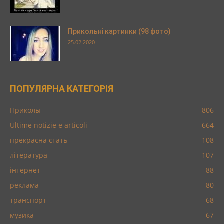
Прикольні картинки (98 фото)
25.02.2020
ПОПУЛЯРНА КАТЕГОРІЯ
Приколы
806
Ultime notizie e articoli
664
прекрасна стать
108
література
107
інтернет
88
реклама
80
транспорт
68
музика
67