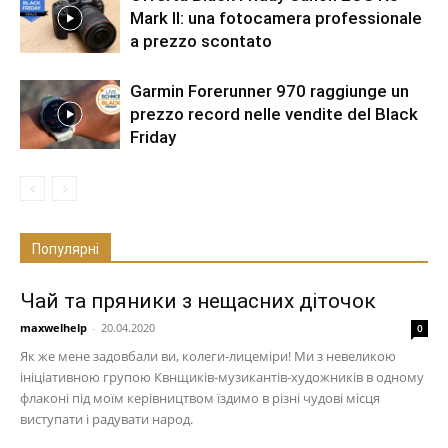
Mark II: una fotocamera professionale
a prezzo scontato
Garmin Forerunner 970 raggiunge un
prezzo record nelle vendite del Black
Friday
Популярні
Чай та пряники з нещасних діточок
maxwelhelp
-
20.04.2020
0
Як же мене задовбали ви, колеги-лицеміри! Ми з невеликою
ініціативною групою Квнщиків-музикантів-художників в одному
флаконі під моїм керівництвом їздимо в різні чудові місця
виступати і радувати народ.