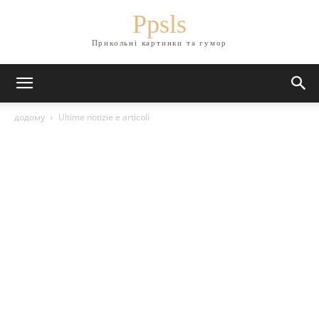
Ppsls
Прикольні картинки та гумор
додому
Ultime notizie e articoli