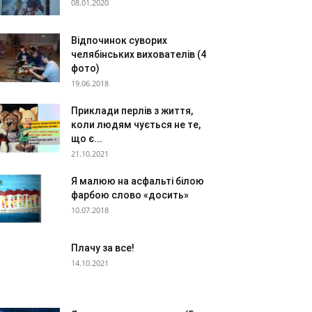
08.01.2020
Відпочинок суворих
челябінських вихователів (4
фото)
19.06.2018
Приклади перлів з життя,
коли людям чується не те,
що є...
21.10.2021
Я малюю на асфальті білою
фарбою слово «досить»
10.07.2018
Плачу за все!
14.10.2021