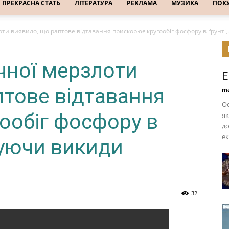
ПРЕКРАСНА СТАТЬ
ЛІТЕРАТУРА
РЕКЛАМА
МУЗИКА
ПОК
ти виявило, що раптове відтавання прискорює кругообіг фосфору в ґрунті,..
чної мерзлоти
Е
птове відтавання
ma
Ос
ообіг фосфору в
як
до
ек
суючи викиди
32