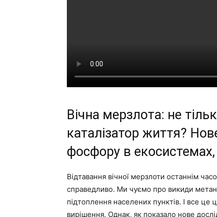
Вічна мерзлота: не тіль
каталізатор життя? Нове
фосфору в екосистемах,
Відтавання вічної мерзлоти останнім часо
справедливо. Ми чуємо про викиди метану 
підтоплення населених пунктів. І все це 
вирішення. Однак, як показало нове досл