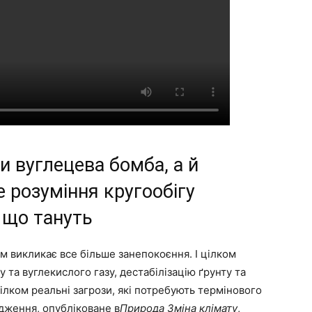
ки вуглецева бомба, а й
 розуміння кругообігу
 що тануть
м викликає все більше занепокоєння. І цілком
та вуглекислого газу, дестабілізацію ґрунту та
цілком реальні загрози, які потребують термінового
ідження, опубліковане в
Природа Зміна клімату
,