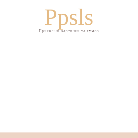
Ppsls
Прикольні картинки та гумор