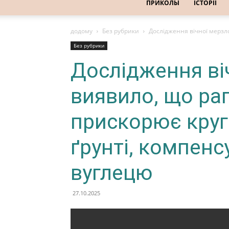
ПРИКОЛЫ
ІСТОРІЇ
додому
Без рубрики
Дослідження вічної мерзло
Без рубрики
Дослідження ві
виявило, що ра
прискорює круг
ґрунті, компен
вуглецю
27.10.2025