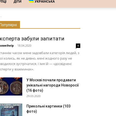
УПЦІ
ДІТИ
УКРАЇНСЬКА
.
Популярні
ксперта забули запитати
xwelhelp
-
18.04.2020
0
таннім часом мене задовбали категорія людей, з
ої колись, як не дивно, мені жодного разу не
водилося зустрічатися. І імя їй — «досвідчені
сперти у взаєминах».
У Москві почали продавати
унікальні нагороди Новоросії
(16 фото)
29.03.2020
Прикольні картинки (103
фото)