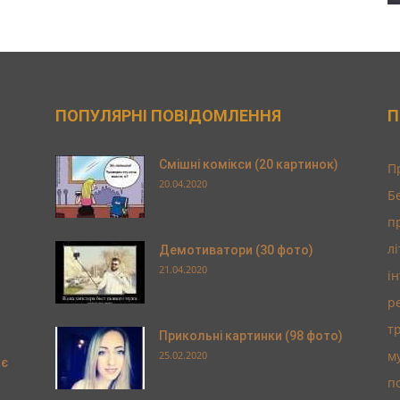
ПОПУЛЯРНІ ПОВІДОМЛЕННЯ
П
Смішні комікси (20 картинок)
П
20.04.2020
Б
п
л
Демотиватори (30 фото)
21.04.2020
і
р
т
Прикольні картинки (98 фото)
м
25.02.2020
ає
п