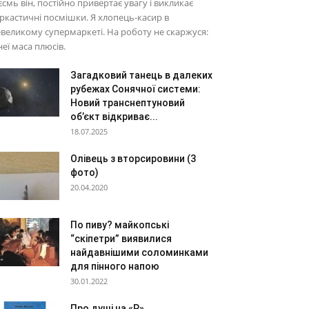
єсмь він, постійно привертає увагу і викликає
ркастичні посмішки. Я хлопець-касир в
великому супермаркеті. На роботу не скаржуся:
неї маса плюсів.
Загадковий танець в далеких
рубежах Сонячної системи:
Новий транснептуновий
об’єкт відкриває...
18.07.2025
Олівець з вторсировини (3
фото)
20.04.2020
По пиву? майкопські
“скіпетри” виявилися
найдавнішими соломинками
для пінного напою
30.01.2022
Про душі на «Р»