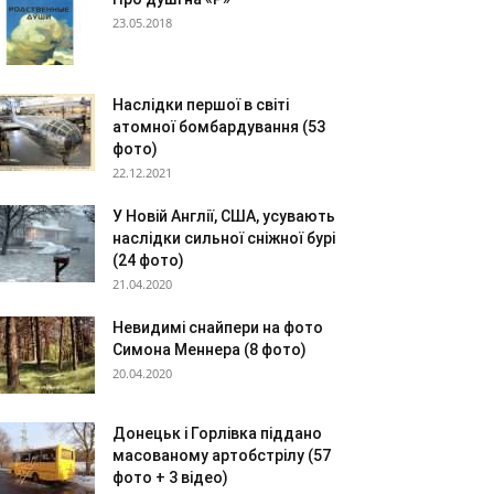
23.05.2018
Наслідки першої в світі
атомної бомбардування (53
фото)
22.12.2021
У Новій Англії, США, усувають
наслідки сильної сніжної бурі
(24 фото)
21.04.2020
Невидимі снайпери на фото
Симона Меннера (8 фото)
20.04.2020
Донецьк і Горлівка піддано
масованому артобстрілу (57
фото + 3 відео)