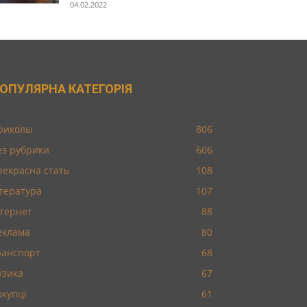
04.02.2022
ОПУЛЯРНА КАТЕГОРІЯ
риколы
806
ез рубрики
606
рекрасна стать
108
ітература
107
нтернет
88
еклама
80
ранспорт
68
узика
67
окупці
61