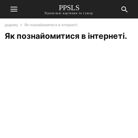
PPSLS
Прикольні картинки та гумор
додому
Як познайомитися в інтернеті.
Як познайомитися в інтернеті.