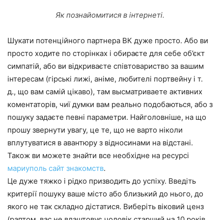
Як познайомитися в інтернеті.
Шукати потенційного партнера ВК дуже просто. Або ви
просто ходите по сторінках і обираєте для себе об’єкт
симпатій, або ви відкриваєте співтовариство за вашим
інтересам (гірські лижі, аніме, любителі портвейну і т.
д., що вам самій цікаво), там высматриваете активних
коментаторів, чиї думки вам реально подобаються, або з
пошуку задаєте певні параметри. Найголовніше, на що
прошу звернути увагу, це те, що не варто ніколи
вплутуватися в авантюру з відносинами на відстані.
Також ви можете знайти все необхідне на ресурсі
мариуполь сайт знакомств
.
Це дуже тяжко і рідко призводить до успіху. Введіть
критерії пошуку ваше місто або близький до нього, до
якого не так складно дістатися. Виберіть віковий ценз
(раптом, вас не влаштовує чоловік старший на 10 років