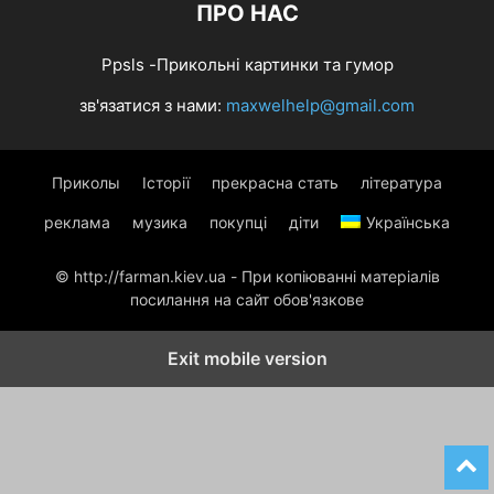
ПРО НАС
Ppsls -Прикольні картинки та гумор
зв'язатися з нами:
maxwelhelp@gmail.com
Приколы
Історії
прекрасна стать
література
реклама
музика
покупці
діти
Українська
© http://farman.kiev.ua - При копіюванні матеріалів
посилання на сайт обов'язкове
Exit mobile version