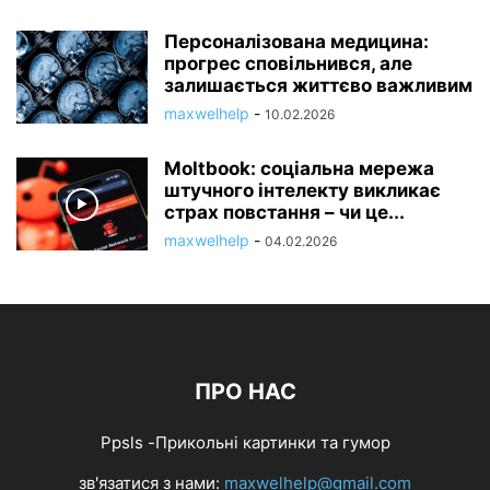
Персоналізована медицина:
прогрес сповільнився, але
залишається життєво важливим
maxwelhelp
-
10.02.2026
Moltbook: соціальна мережа
штучного інтелекту викликає
страх повстання – чи це...
maxwelhelp
-
04.02.2026
ПРО НАС
Ppsls -Прикольні картинки та гумор
зв'язатися з нами:
maxwelhelp@gmail.com