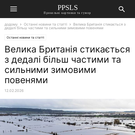
PPSLS
Прикольні картинки та гумор
додому
Останні новини та статті
Велика Британія стикається з
дедалі більш частими та сильними зимовими повенями
Останні новини та статті
Велика Британія стикається
з дедалі більш частими та
сильними зимовими
повенями
12.02.2026