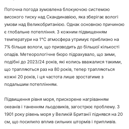
Поточна погода зумовлена блокуючою системою
високого тиску над Скандинавією, яка зберігає вологі
умови над Великобританією. Однак основною причиною
є глобальне потепління. З кожним підвищенням
температури на 1°C атмосфера утримує приблизно на
7% більше вологи, що призводить до більшої кількості
опадів. Метеорологічне бюро підрахувало, що зими,
подібні до 2023/24 років, які колись вважалися такими,
що трапляються раз на 80 років, тепер трапляються
кожні 20 років, і ця частота лише зростатиме з
подальшим потеплінням.
Підвищення рівня моря, прискорене нагріванням
океанів і таненням льодовиків, загострює проблему. З
1901 року рівень моря у Великій Британії піднявся на 20
см, що посилило вплив сильних штормів і припливів.