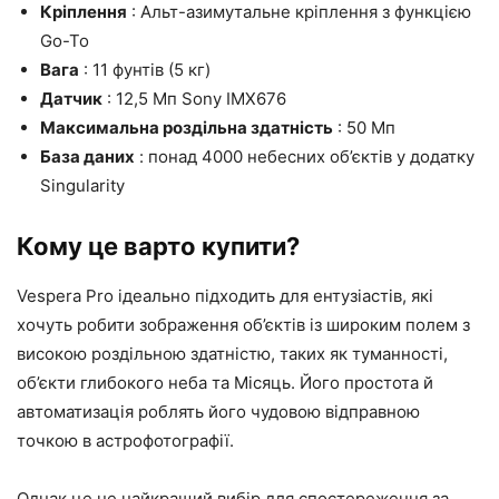
Кріплення
: Альт-азимутальне кріплення з функцією
Go-To
Вага
: 11 фунтів (5 кг)
Датчик
: 12,5 Мп Sony IMX676
Максимальна роздільна здатність
: 50 Мп
База даних
: понад 4000 небесних об’єктів у додатку
Singularity
Кому це варто купити?
Vespera Pro ідеально підходить для ентузіастів, які
хочуть робити зображення об’єктів із широким полем з
високою роздільною здатністю, таких як туманності,
об’єкти глибокого неба та Місяць. Його простота й
автоматизація роблять його чудовою відправною
точкою в астрофотографії.
Однак це не найкращий вибір для спостереження за