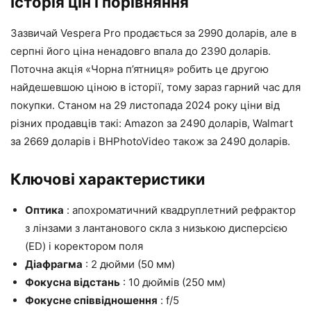
Історія цін і порівняння
Зазвичай Vespera Pro продається за 2990 доларів, але в
серпні його ціна ненадовго впала до 2390 доларів.
Поточна акція «Чорна п’ятниця» робить це другою
найдешевшою ціною в історії, тому зараз гарний час для
покупки. Станом на 29 листопада 2024 року ціни від
різних продавців такі: Amazon за 2490 доларів, Walmart
за 2669 доларів і BHPhotoVideo також за 2490 доларів.
Ключові характеристики
Оптика
: апохроматичний квадруплетний рефрактор
з лінзами з лантанового скла з низькою дисперсією
(ED) і коректором поля
Діафрагма
: 2 дюйми (50 мм)
Фокусна відстань
: 10 дюймів (250 мм)
Фокусне співвідношення
: f/5