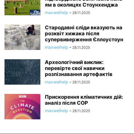
ям в околицях Стоунхенджа
maxwelhelp
-
28.11.2025
Стародавні сліди вказують на
розквіт хижака після
супервиверження Єллоустоун
maxwelhelp
-
28.11.2025
Археологічний виклик:
перевірте свої навички
розпізнавання артефактів
maxwelhelp
-
28.11.2025
Прискорення кліматичних дій:
аналіз після COP
maxwelhelp
-
28.11.2025