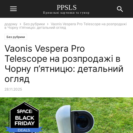
PPSLS
Прикольні картинки та гумор
додому
Без рубрики
Vaonis Vespera Pro Telescope на розпродажі
в Чорну п’ятницю: детальний огляд
Без рубрики
Vaonis Vespera Pro
Telescope на розпродажі в
Чорну п’ятницю: детальний
огляд
28.11.2025