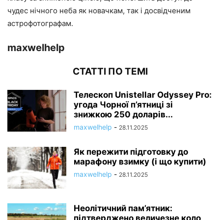
чудес нічного неба як новачкам, так і досвідченим
астрофотографам.
maxwelhelp
СТАТТІ ПО ТЕМІ
Телескоп Unistellar Odyssey Pro:
угода Чорної п’ятниці зі
знижкою 250 доларів...
maxwelhelp
-
28.11.2025
Як пережити підготовку до
марафону взимку (і що купити)
maxwelhelp
-
28.11.2025
Неолітичний пам’ятник:
підтверджено величезне коло