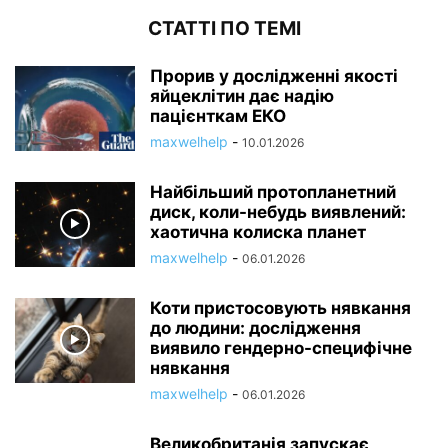
СТАТТІ ПО ТЕМІ
Прорив у дослідженні якості
яйцеклітин дає надію
пацієнткам ЕКО
maxwelhelp
-
10.01.2026
Найбільший протопланетний
диск, коли-небудь виявлений:
хаотична колиска планет
maxwelhelp
-
06.01.2026
Коти пристосовують нявкання
до людини: дослідження
виявило гендерно-специфічне
нявкання
maxwelhelp
-
06.01.2026
Великобританія запускає