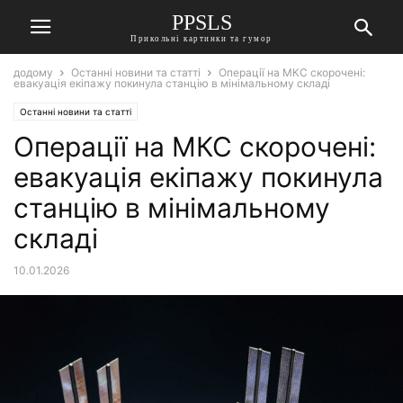
PPSLS
Прикольні картинки та гумор
додому
Останні новини та статті
Операції на МКС скорочені:
евакуація екіпажу покинула станцію в мінімальному складі
Останні новини та статті
Операції на МКС скорочені:
евакуація екіпажу покинула
станцію в мінімальному
складі
10.01.2026