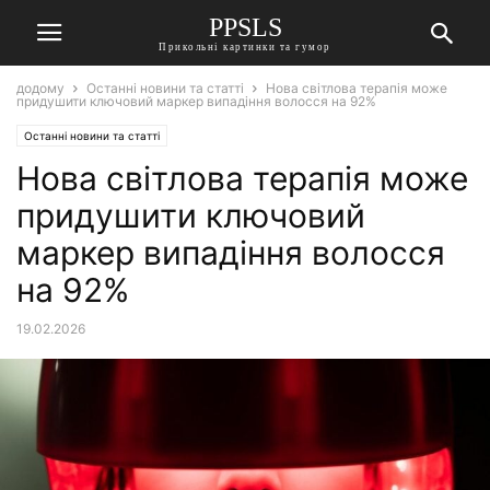
PPSLS
Прикольні картинки та гумор
додому
Останні новини та статті
Нова світлова терапія може
придушити ключовий маркер випадіння волосся на 92%
Останні новини та статті
Нова світлова терапія може
придушити ключовий
маркер випадіння волосся
на 92%
19.02.2026