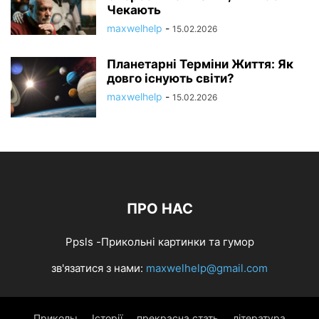
Чекають
maxwelhelp
-
15.02.2026
Планетарні Терміни Життя: Як
довго існують світи?
maxwelhelp
-
15.02.2026
ПРО НАС
Ppsls -Прикольні картинки та гумор
зв'язатися з нами:
maxwelhelp@gmail.com
Приколы
Історії
прекрасна стать
література