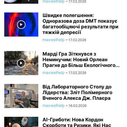
maxwelhelp
-
17.02.2026
Швидке полегшення:
Одноразова доза DMT показує
багатообіцяючі результати при
тяжкій депресії
maxwelhelp
-
17.02.2026
Марді Гра Зіткнувся з
Неминучим: Новий Орлеан
Прагне до Більш Екологічного...
maxwelhelp
-
17.02.2026
Від Лабораторного Столу до
Лідерства: Зліт Полімерного
Вченого Алекса Дж. Плаєра
maxwelhelp
-
16.02.2026
AI-Гриботи: Нова Кордон
Скорботи та Ризики, Які Нас