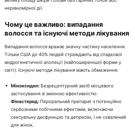
велику площу шкіри голови без гарячих точок або
нерівномірної дії.
Чому це важливо: випадання
волосся та існуючі методи лікування
Випадання волосся вражає значну частину населення.
Тільки США до 40% людей страждають від спадкової
андрогенетичної алопеції (найпоширенішої форми у
світі). Існуючі методи лікування мають обмеження:
Міноксидил:
Безрецептурний засіб місцевого
застосування зі змінною ефективністю.
Фінастерид:
Пероральний препарат з потенційно
серйозними побічними ефектами, включаючи
сексуальну дисфункцію та депресію, і не схвалений
для жінок.