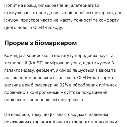
Попит на кращі, більш безпечні альтернативи
стимулював інтерес до низькорівневої світлотерапії, але
існуючі пристрої часто не мають точності та комфорту
цього нового OLED-підходу.
Прорив з біомаркером
Команда з Корейського інституту передових наук та
технологій (KAIST) вимірювала успіх, відстежуючи β-
галактозидазу, фермент, який збільшується з віком та
погіршенням волосяних фолікулів. OLED-платформа
знизила цей біомаркер на 92% в оброблених клітинах
порівняно з контрольними – суттєве покращення
порівняно з червоною світлотерапією.
Це важливо, тому що β-галактозидаза є надійним
показником старіння клітин та стандартом для оцінки