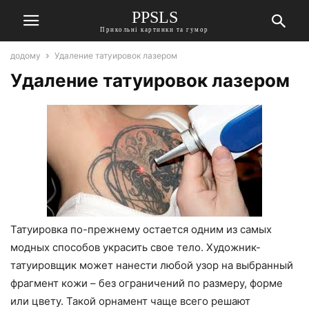
PPSLS
Прикольні картинки та гумор
додому
Удаление татуировок лазером
Удаление татуировок лазером
Татуировка по-прежнему остается одним из самых
модных способов украсить свое тело. Художник-
татуировщик может нанести любой узор на выбранный
фрагмент кожи – без ограничений по размеру, форме
или цвету. Такой орнамент чаще всего решают