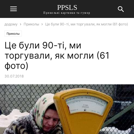
PPSLS
Прикольні картинки та гумор
додому
Приколы
Це були 90-ті, ми торгували, як могли (61 фото)
Приколы
Це були 90-ті, ми
торгували, як могли (61
фото)
30.07.2018