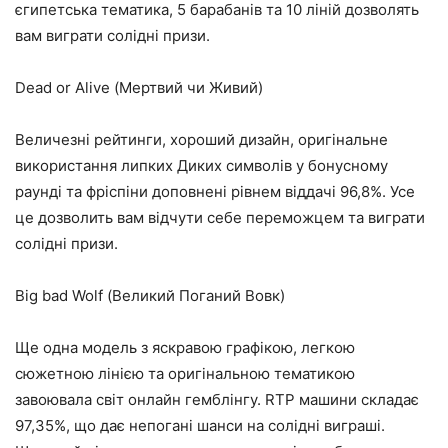
єгипетська тематика, 5 барабанів та 10 ліній дозволять
вам виграти солідні призи.
Dead or Alive (Мертвий чи Живий)
Величезні рейтинги, хороший дизайн, оригінальне
використання липких Диких символів у бонусному
раунді та фріспіни доповнені рівнем віддачі 96,8%. Усе
це дозволить вам відчути себе переможцем та виграти
солідні призи.
Big bad Wolf (Великий Поганий Вовк)
Ще одна модель з яскравою графікою, легкою
сюжетною лінією та оригінальною тематикою
завоювала світ онлайн гемблінгу. RTP машини складає
97,35%, що дає непогані шанси на солідні виграші.