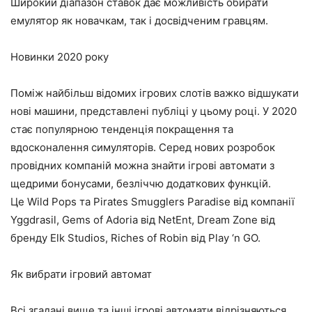
Широкий діапазон ставок дає можливість обирати
емулятор як новачкам, так і досвідченим гравцям.
Новинки 2020 року
Поміж найбільш відомих ігрових слотів важко відшукати
нові машини, представлені публіці у цьому році. У 2020
стає популярною тенденція покращення та
вдосконалення симуляторів. Серед нових розробок
провідних компаній можна знайти ігрові автомати з
щедрими бонусами, безліччю додаткових функцій.
Це Wild Pops та Pirates Smugglers Paradise від компанії
Yggdrasil, Gems of Adoria від NetEnt, Dream Zone від
бренду Elk Studios, Riches of Robin від Play ‘n GO.
Як вибрати ігровий автомат
Всі згадані вище та інші ігрові автомати відрізняються