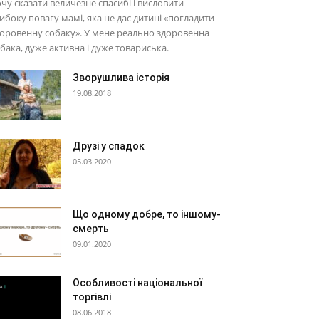
чу сказати величезне спасибі і висловити
ибоку повагу мамі, яка не дає дитині «погладити
оровенну собаку». У мене реально здоровенна
бака, дуже активна і дуже товариська.
Зворушлива історія
19.08.2018
Друзі у спадок
05.03.2020
Що одному добре, то іншому-
смерть
09.01.2020
Особливості національної
торгівлі
08.06.2018