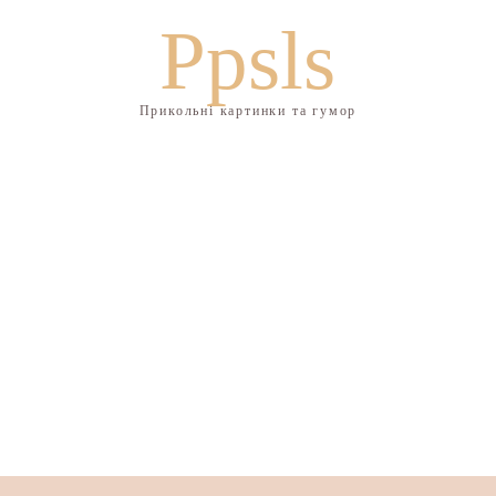
Ppsls
Прикольні картинки та гумор