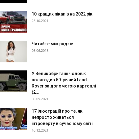
10 кращих пікапів на 2022 рік
25.10.2021
Читайте між рядків
08.06.2018
У Великобританії чоловік
полагодив 50-річний Land
Rover за допомогою картоплі
(2...
06.09.2021
17 ілюстрацій про те, як
непросто живеться
інтроверту в сучасному світі
10.12.2021