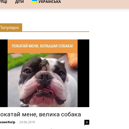
УПЦІ
ДІТИ
УКРАЇНСЬКА
Популярні
окатай мене, велика собака
xwelhelp
-
24.06.2018
0