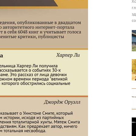
Хо
гл
зд
со