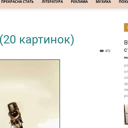
ПРЕКРАСНА СТАТЬ
ЛІТЕРАТУРА
РЕКЛАМА
МУЗИКА
ПОК
(20 картинок)
В
с
472
ma
(Н
от
сп
зр
лі
ро