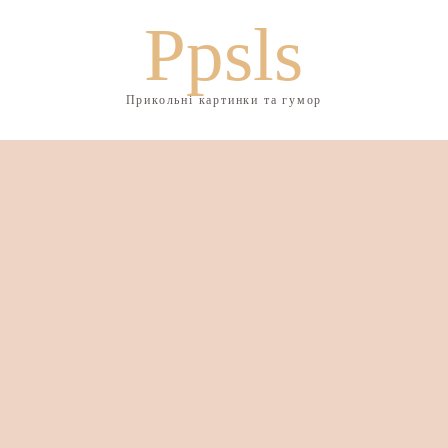
Ppsls
Прикольні картинки та гумор