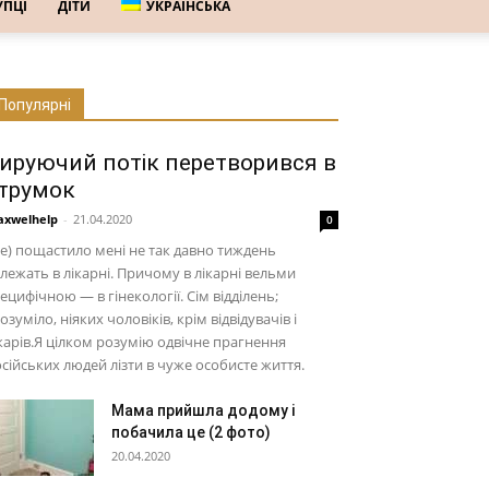
УПЦІ
ДІТИ
УКРАЇНСЬКА
Популярні
ируючий потік перетворився в
трумок
xwelhelp
-
21.04.2020
0
е) пощастило мені не так давно тиждень
лежать в лікарні. Причому в лікарні вельми
ецифічною — в гінекології. Сім відділень;
озуміло, ніяких чоловіків, крім відвідувачів і
карів.Я цілком розумію одвічне прагнення
сійських людей лізти в чуже особисте життя.
Мама прийшла додому і
побачила це (2 фото)
20.04.2020