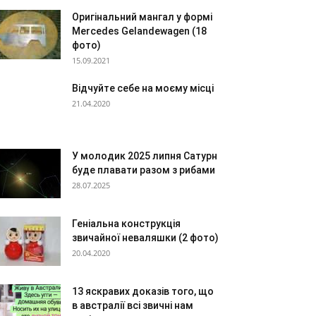
Оригінальний мангал у формі
Mercedes Gelandewagen (18
фото)
15.09.2021
Відчуйте себе на моєму місці
21.04.2020
У молодик 2025 липня Сатурн
буде плавати разом з рибами
28.07.2025
Геніальна конструкція
звичайної неваляшки (2 фото)
20.04.2020
13 яскравих доказів того, що
в австралії всі звичні нам