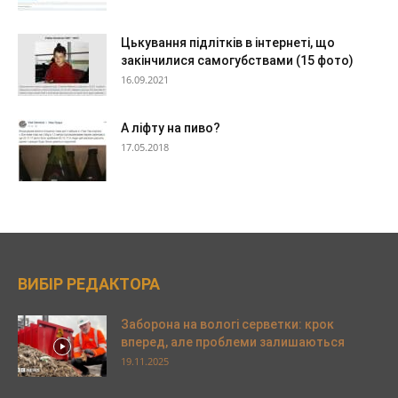
Цькування підлітків в інтернеті, що
закінчилися самогубствами (15 фото)
16.09.2021
А ліфту на пиво?
17.05.2018
ВИБІР РЕДАКТОРА
Заборона на вологі серветки: крок
вперед, але проблеми залишаються
19.11.2025