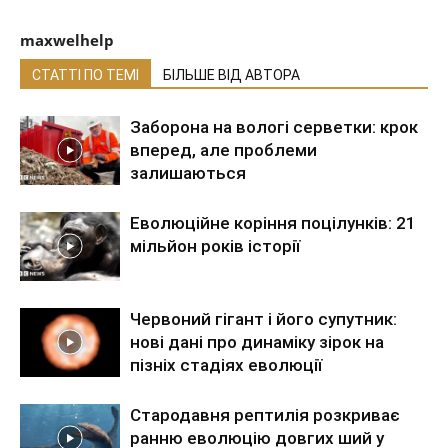
maxwelhelp
СТАТТІ ПО ТЕМІ
БІЛЬШЕ ВІД АВТОРА
Заборона на вологі серветки: крок
вперед, але проблеми
залишаються
Еволюційне коріння поцілунків: 21
мільйон років історії
Червоний гігант і його супутник:
нові дані про динаміку зірок на
пізніх стадіях еволюції
Стародавня рептилія розкриває
ранню еволюцію довгих ший у