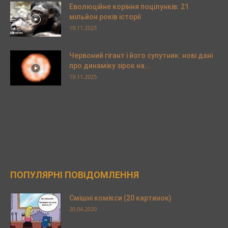
Еволюційне коріння поцілунків: 21
мільйон років історії
19.11.2025
Червоний гігант і його супутник: нові дані
про динаміку зірок на...
19.11.2025
ПОПУЛЯРНІ ПОВІДОМЛЕННЯ
Смішні комікси (20 картинок)
20.04.2020