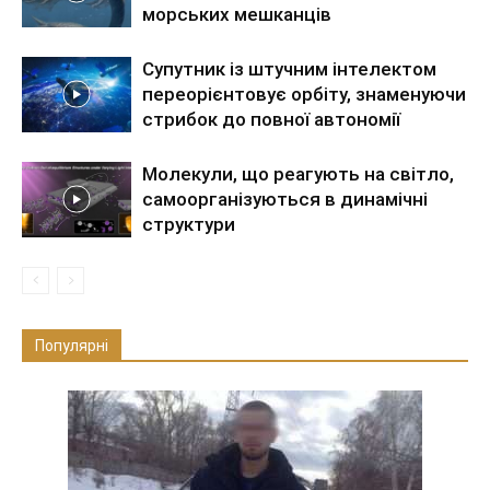
морських мешканців
Супутник із штучним інтелектом
переорієнтовує орбіту, знаменуючи
стрибок до повної автономії
Молекули, що реагують на світло,
самоорганізуються в динамічні
структури
Популярні