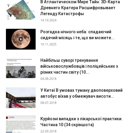
В Атлантическом Мире Тайн: 3D-Карта
Древнего Кратера Расшифровывает
Легенду Катастрофы
14.10.2024
Розгадка нічного неба: спадаючий
сидячий місяць і те, що ви можете...
10.11.2025
Найбільш суворі тренування
військовослужбовців і поліцейських з
різних частин світу (10...
04.08.2018
У Китаї В умовах туману двоповерховий
автобус вїхав у обмежувач висоти...
08.07.2018
Курйозні випадки з лікарської практики.
Частина 10 (34 скріншота)
22.09.2018