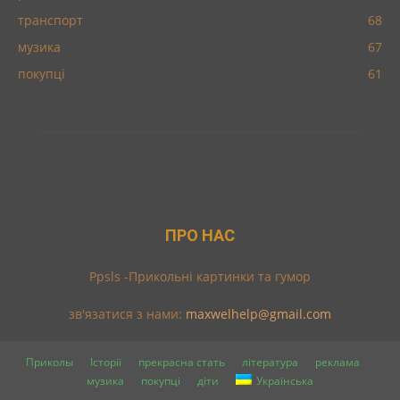
транспорт
68
музика
67
покупці
61
ПРО НАС
Ppsls -Прикольні картинки та гумор
зв'язатися з нами:
maxwelhelp@gmail.com
Приколы
Історії
прекрасна стать
література
реклама
музика
покупці
діти
Українська