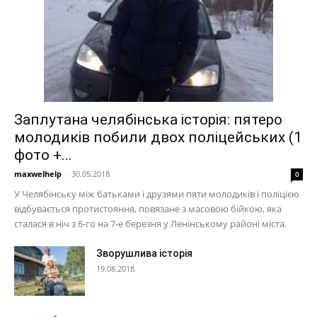
Заплутана челябінська історія: пятеро
молодиків побили двох поліцейських (1
фото +...
maxwelhelp
-
30.05.2018
0
У Челябінську між батьками і друзями пяти молодиків і поліцією
відбувається протистояння, повязане з масовою бійкою, яка
сталася в ніч з 6-го на 7-е березня у Ленінському районі міста.
Зворушлива історія
19.08.2018