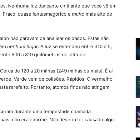
des. Nenhuma luz dançante cintilante que você vê em
o. Fraco, quase fantasmagórico e
muito
mais alto do
ido não paravam de analisar os dados. Estas não
s em
nenhum lugar
. A luz se estendeu entre 310 e 5,
te 500 a 819 quilômetros de altitude.
Cerca de 120 a 20 milhas (249 milhas ou mais). É aí
 verde. Verde vem de colisões. Rápidos. O vermelho
está rarefeito. Portanto, átomos finos não atingem
teceram durante uma tempestade chamada
uais, não era enorme. Não deveria ter causado algo