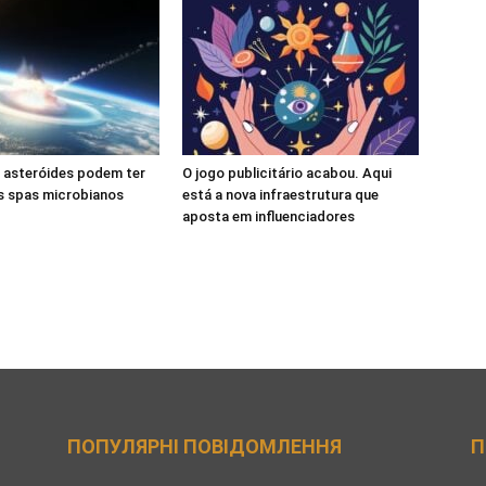
 asteróides podem ter
O jogo publicitário acabou. Aqui
s spas microbianos
está a nova infraestrutura que
aposta em influenciadores
ПОПУЛЯРНІ ПОВІДОМЛЕННЯ
П