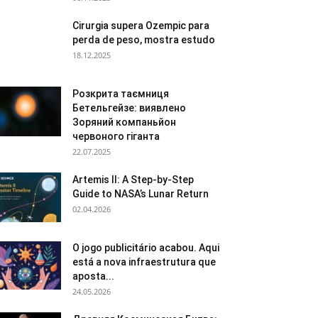
Cirurgia supera Ozempic para
perda de peso, mostra estudo
18.12.2025
Розкрита таємниця
Бетельгейзе: виявлено
Зоряний компаньйон
червоного гіганта
22.07.2025
Artemis II: A Step-by-Step
Guide to NASA’s Lunar Return
02.04.2026
O jogo publicitário acabou. Aqui
está a nova infraestrutura que
aposta...
24.05.2026