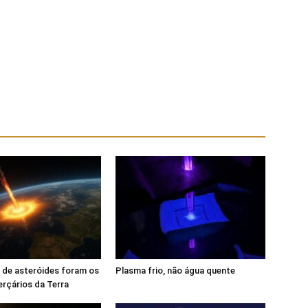
 de asteróides foram os
Plasma frio, não água quente
erçários da Terra