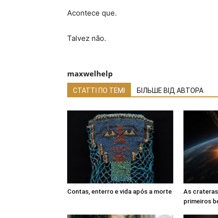
Acontece que.
Talvez não.
maxwelhelp
СТАТТІ ПО ТЕМІ
БІЛЬШЕ ВІД АВТОРА
Contas, enterro e vida após a morte
As crateras
primeiros b