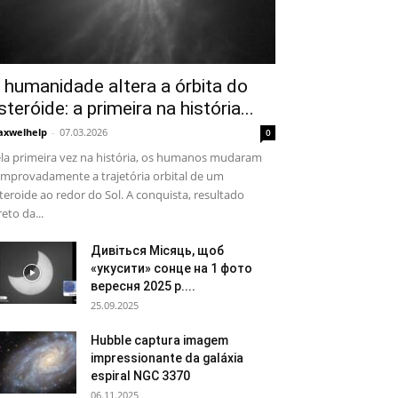
 humanidade altera a órbita do
steróide: a primeira na história...
xwelhelp
-
07.03.2026
0
la primeira vez na história, os humanos mudaram
mprovadamente a trajetória orbital de um
teroide ao redor do Sol. A conquista, resultado
reto da...
Дивіться Місяць, щоб
«укусити» сонце на 1 фото
вересня 2025 р....
25.09.2025
Hubble captura imagem
impressionante da galáxia
espiral NGC 3370
06.11.2025