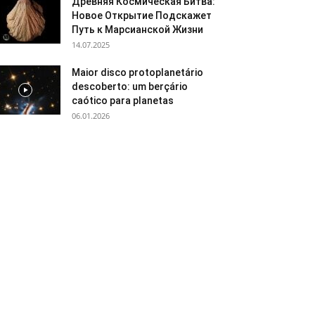
Древняя Космическая Битва:
Новое Открытие Подскажет
Путь к Марсианской Жизни
14.07.2025
Maior disco protoplanetário
descoberto: um berçário
caótico para planetas
06.01.2026