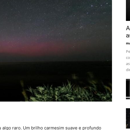
A
a
ma
Pe
co
as
di
u algo raro. Um brilho carmesim suave e profundo