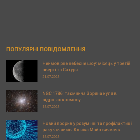
ПОПУЛЯРНІ ПОВІДОМЛЕННЯ
Неймовірне небесне шоу: місяць у третій
чверті та Сатурн
21.07.2025
NGC 1786: таємнича Зоряна куля в
відрогах космосу
15.07.2025
Новий прорив у розумінні та профілактиці
раку яєчників: Клініка Майо виявляє...
15.07.2025