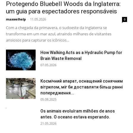
Protegendo Bluebell Woods da Inglaterra:
um guia para espectadores responsáveis
maxwelhelp
-
11.05.2026
0
Com a chegada da primavera, o sudoeste da Inglaterra se
transforma em um mar azul, atraindo milhares de visitantes
ansiosos para capturar os icônicos...
How Walking Acts as a Hydraulic Pump for
Brain Waste Removal
07.05.2026
Космічний апарат, оснащений сонячним
вітрилом, міг би доставляти більш ранні
попередження...
05.08.2025
Os animais evoluíram milhões de anos
antes. O oceano estava esperando.
21.05.2026