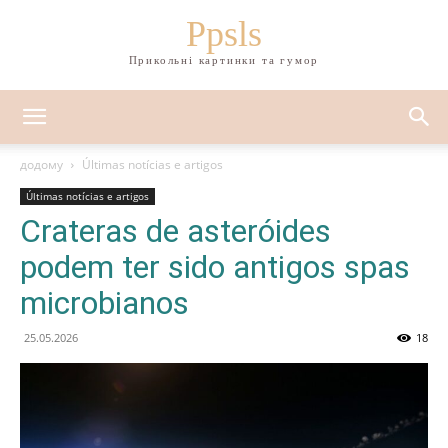
Ppsls
Прикольні картинки та гумор
додому
Últimas notícias e artigos
Últimas notícias e artigos
Crateras de asteróides
podem ter sido antigos spas
microbianos
25.05.2026
18