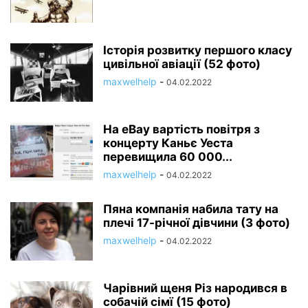
Історія розвитку першого класу
цивільної авіації (52 фото)
maxwelhelp
-
04.02.2022
На eBay вартість повітря з
концерту Каньє Уеста
перевищила 60 000...
maxwelhelp
-
04.02.2022
Пяна компанія набила тату на
плечі 17-річної дівчини (3 фото)
maxwelhelp
-
04.02.2022
Чарівний щеня Різ народився в
собачій сімї (15 фото)