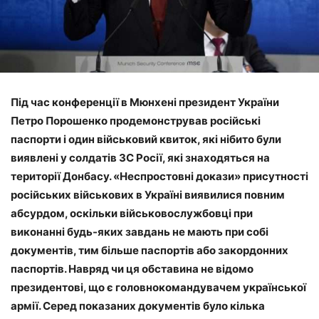
Під час конференції в Мюнхені президент України
Петро Порошенко продемонстрував російські
паспорти і один військовий квиток, які нібито були
виявлені у солдатів ЗС Росії, які знаходяться на
території Донбасу. «Неспростовні докази» присутності
російських військових в Україні виявилися повним
абсурдом, оскільки військовослужбовці при
виконанні будь-яких завдань не мають при собі
документів, тим більше паспортів або закордонних
паспортів. Навряд чи ця обставина не відомо
президентові, що є головнокомандувачем української
армії. Серед показаних документів було кілька