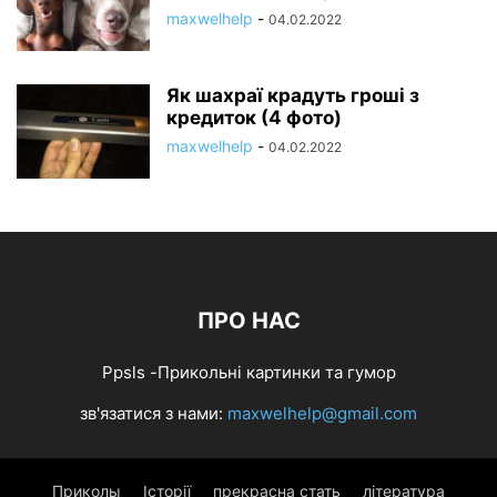
maxwelhelp
-
04.02.2022
Як шахраї крадуть гроші з
кредиток (4 фото)
maxwelhelp
-
04.02.2022
ПРО НАС
Ppsls -Прикольні картинки та гумор
зв'язатися з нами:
maxwelhelp@gmail.com
Приколы
Історії
прекрасна стать
література