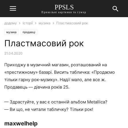
PPSLS
Прикольні картинки та гумор
додому
Історії
музика
Пластмасовий рок
музика
продавці
Пластмасовий рок
21.04.2020
Приходжу в музичний магазин, розташований на
«престижному» базарі. Висить табличка: «Продаємо
тільки гарну рок-музику». Надії мало, але все ж.
Продавець — дівчина років 25.
— Здрастуйте, у вас є останній альбом Metallica?
— Ви що, не читали табличку? Тільки рок!
maxwelhelp