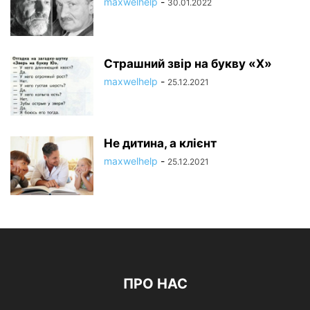
maxwelhelp
-
30.01.2022
Страшний звір на букву «Х»
maxwelhelp
-
25.12.2021
Не дитина, а клієнт
maxwelhelp
-
25.12.2021
ПРО НАС