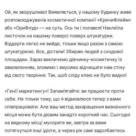
Ой, як зворушливо! Виявляється, у нашому будинку живе
розповсюджувачів косметичної компанії «КричиФлейм»
або «ОриФлуд» — не суть. Ось ти і попався! Наклеїла
листочок на нашому поверсі поверх штукатурки.
Віддерти легко не вийде, тільки якщо разом з самою
штукатуркою. Все, дістали! Збираю людей з сходової
площадки. Зараз викличемо дівчинку-косметичку із
замовленням, зловимо і змусимо відчищати нам стіну
від свого творіння. Так, щоб сліду клею не було видно!
«Генії маркетингу»! Запам’ятайте: ви працюєте проти
себе. Не тільки тому, що я відмовлюся тепер з вами
співпрацювати. Але ваш метод захаращення визначного
місця може бути дієвим занадто короткий час. Сьогодні
на видному місці мусорите ви, завтра за вами
потягнуться інші ідіоти, а через рік самі задолбаетесь