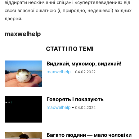
віддирати нескінченні «піца» і «супертелевидения» від
своєї власної ошатною (і, природно, недешевої) вхідних
дверей.
maxwelhelp
СТАТТІ ПО ТЕМІ
Видихай, мухомор, видихай!
maxwelhelp
-
04.02.2022
Говорять і показують
maxwelhelp
-
04.02.2022
Багато людини — мало чоловіки