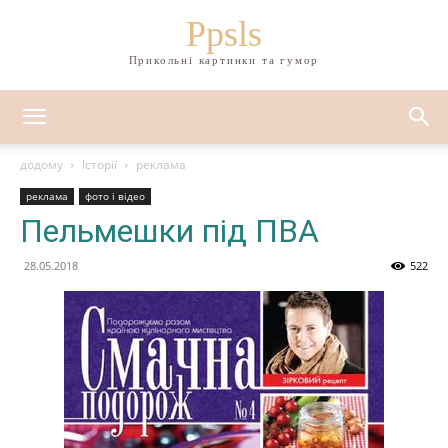
Ppsls
Прикольні картинки та гумор
додому
Історії
реклама
реклама
фото і відео
Пельмешки під ПВА
28.05.2018
522