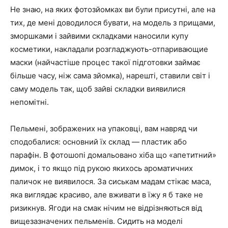
Не знаю, на яких фотозйомках ви були присутні, але на
тих, де мені доводилося бувати, на модель з прищами,
зморшками і зайвими складками наносили купу
косметики, накладали розгладжують-отпаривающие
маски (найчастіше процес такої підготовки займає
більше часу, ніж сама зйомка), нарешті, ставили світ і
саму модель так, щоб зайві складки виявилися
непомітні.
Пельмені, зображених на упаковці, вам навряд чи
сподобалися: основний їх склад — пластик або
парафін. В фотошопі домальовано хіба що «апетитний»
димок, і то якщо під рукою якихось ароматичних
паличок не виявилося. За сиськам мадам стікає маса,
яка виглядає красиво, але вживати в їжу я б таке не
ризикнув. Ягоди на смак нічим не відрізняються від
вищезазначених пельменів. Сидить на моделі