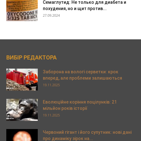
Семаглутид: Не только для диабета и
похудения, но и щит против...
27.09.2024
ВИБІР РЕДАКТОРА
Заборона на вологі серветки: крок
вперед, але проблеми залишаються
19.11.2025
Еволюційне коріння поцілунків: 21
мільйон років історії
19.11.2025
Червоний гігант і його супутник: нові дані
про динаміку зірок на...