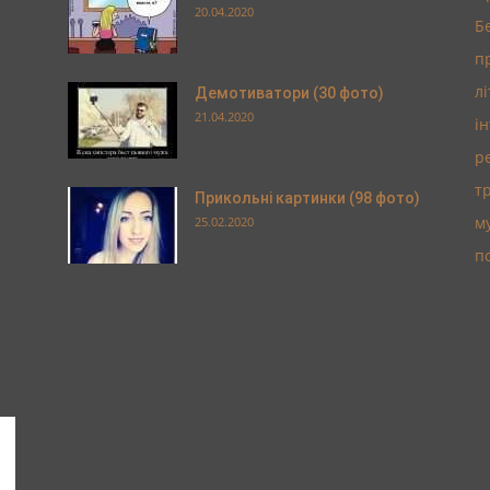
20.04.2020
Б
п
л
Демотиватори (30 фото)
21.04.2020
і
р
т
Прикольні картинки (98 фото)
м
25.02.2020
п