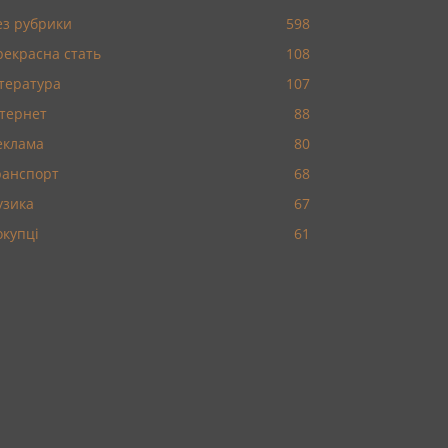
ез рубрики
598
рекрасна стать
108
ітература
107
нтернет
88
еклама
80
ранспорт
68
узика
67
окупці
61