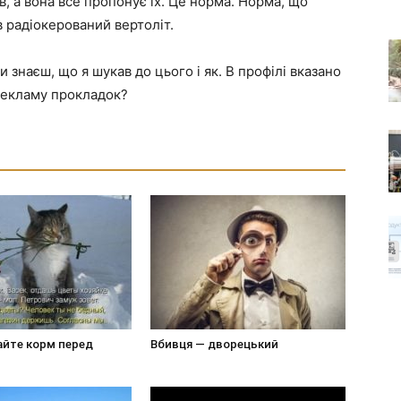
в, а вона все пропонує їх. Це норма. Норма, що
 радіокерований вертоліт.
и знаєш, що я шукав до цього і як. В профілі вказано
 рекламу прокладок?
айте корм перед
Вбивця — дворецький