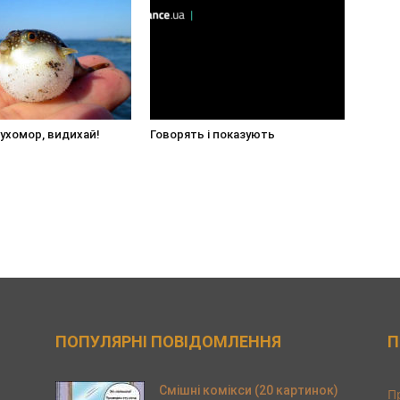
ухомор, видихай!
Говорять і показують
ПОПУЛЯРНІ ПОВІДОМЛЕННЯ
П
Смішні комікси (20 картинок)
П