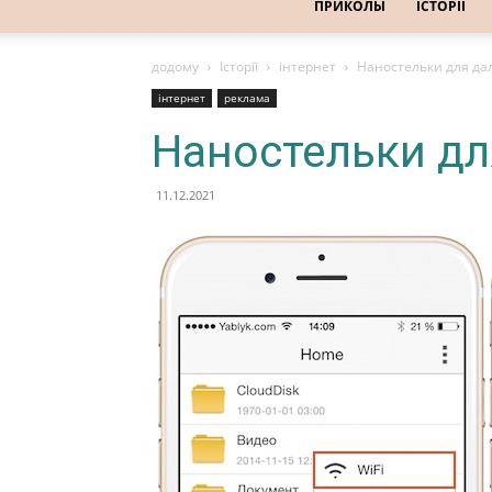
ПРИКОЛЫ
ІСТОРІЇ
додому
Історії
інтернет
Наностельки для дал
інтернет
реклама
Наностельки дл
11.12.2021