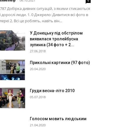
xwelhelp
-
06.10.2021
0
787 Добірка дивних ситуацій, з якими стикаються
і дорослі люди. 1. 0 Джерело: Дивитися всі фото в
лереї 2. Всі це роблять, навіть він...
У Донецьку під обстрілом
виявилася тролейбусна
зупинка (34 фото + 2...
27.06.2018
Прикольні картинки (97 фото)
20.04.2020
Груди весна-літо 2010
05.07.2018
Голосом мовить людським
21.04.2020