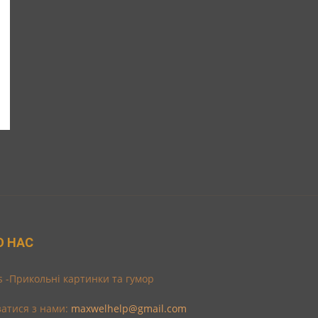
О НАС
s -Прикольні картинки та гумор
затися з нами:
maxwelhelp@gmail.com