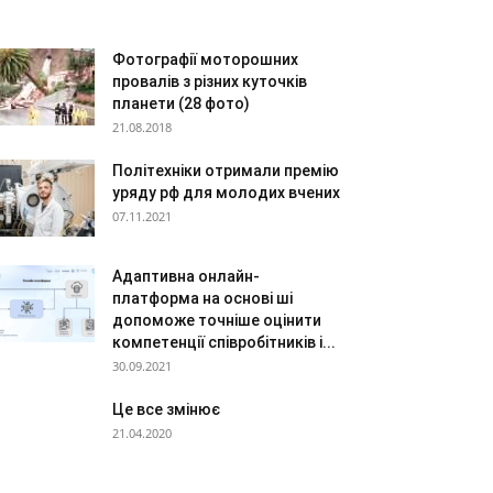
Фотографії моторошних
провалів з різних куточків
планети (28 фото)
21.08.2018
Політехніки отримали премію
уряду рф для молодих вчених
07.11.2021
Адаптивна онлайн-
платформа на основі ші
допоможе точніше оцінити
компетенції співробітників і...
30.09.2021
Це все змінює
21.04.2020