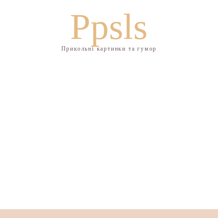
Ppsls
Прикольні картинки та гумор