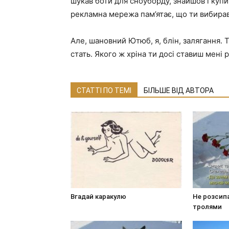
шукав боти для сноуборду, знайшов і купи
рекламна мережа пам’ятає, що ти вибирав
Але, шановний Ютюб, я, блін, залягання. Т
стать. Якого ж хріна ти досі ставиш мені
СТАТТІ ПО ТЕМІ
БІЛЬШЕ ВІД АВТОРА
Вгадай каракулю
Не розсип
тролями