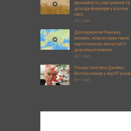
врожайність, харчування та
доходи фермерів у всьому
світі
09.11.2025
Досліджуючи Римську
імперію: нова інтерактивна
карта показує масштаб її
дорожньої мережі
09.11.2025
Піонер генетики Джеймс
Вотсон помер у віці 97 років
09.11.2025