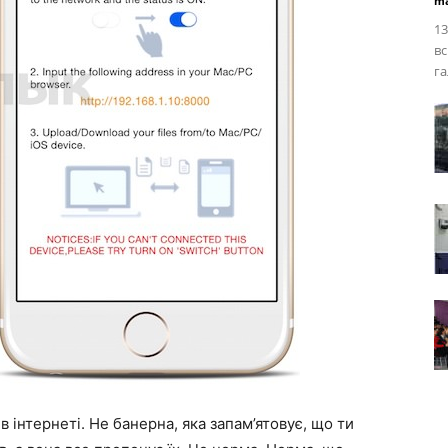
ma
13
вс
га
 інтернеті. Не банерна, яка запам’ятовує, що ти