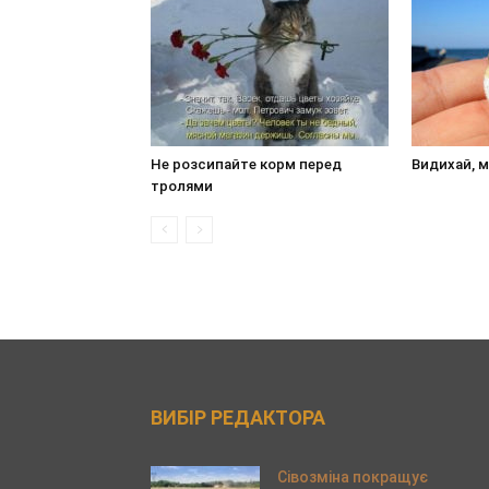
Не розсипайте корм перед
Видихай, м
тролями
ВИБІР РЕДАКТОРА
Сівозміна покращує