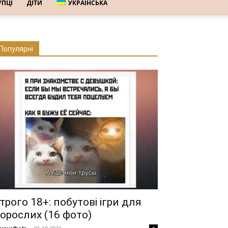
УПЦІ
ДІТИ
УКРАЇНСЬКА
Популярні
трого 18+: побутові ігри для
орослих (16 фото)