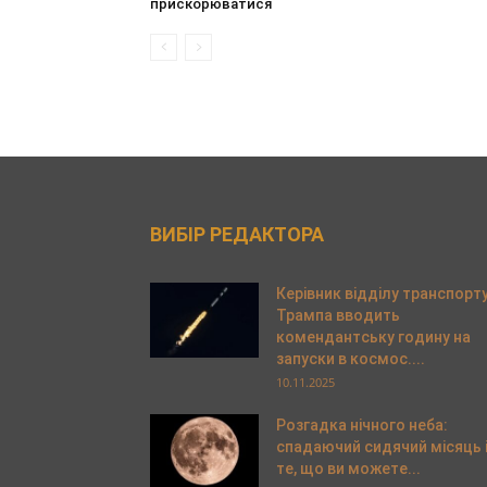
прискорюватися
ВИБІР РЕДАКТОРА
Керівник відділу транспорт
Трампа вводить
комендантську годину на
запуски в космос....
10.11.2025
Розгадка нічного неба:
спадаючий сидячий місяць 
те, що ви можете...