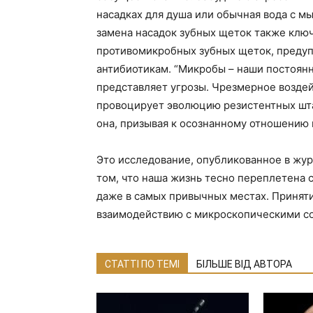
насадках для душа или обычная вода с м
замена насадок зубных щеток также ключ
противомикробных зубных щеток, предуп
антибиотикам. “Микробы – наши постоян
представляет угрозы. Чрезмерное возд
провоцирует эволюцию резистентных шта
она, призывая к осознанному отношению
Это исследование, опубликованное в журн
том, что наша жизнь тесно переплетена
даже в самых привычных местах. Приняти
взаимодействию с микроскопическими сос
СТАТТІ ПО ТЕМІ
БІЛЬШЕ ВІД АВТОРА