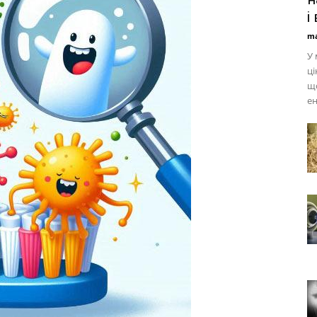
і
ma
У 
ці
щ
ен