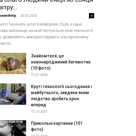
 вітру...
xwelhelp
-
26.02.2020
0
місті Техачапі, штат Каліфорнія, США, є одна
кава залізниця, на якій тестуються нові технології,
о дозволяють використовувати альтернативну
ергію.
Знайомтеся, це
новонароджений бегемотик
(10 фото)
15.01.2020
Круті технології сьогодення і
майбутнього, завдяки яким
людство зробить крок
вперед
15.10.2021
Прикольні картинки (101
фото)
14.04.2020