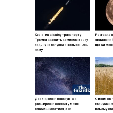
Керівник відділу транспорту
Розгадка н
Трампа вводить комендантську
спадаючий 
годину на запуски в космос. Ось
що ви мож
чому.
Дослідження показує, що
Сівозміна 
розширення Всесвіту може
харчування
сповільнюватися, а не
всьому сві