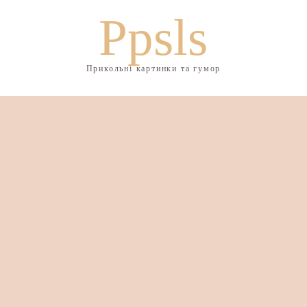
Ppsls
Прикольні картинки та гумор