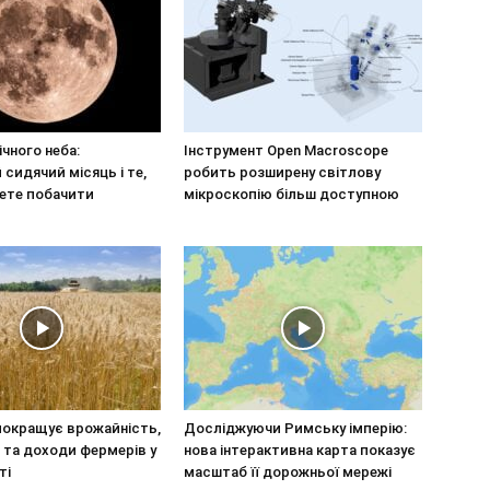
ічного неба:
Інструмент Open Macroscope
сидячий місяць і те,
робить розширену світлову
ете побачити
мікроскопію більш доступною
покращує врожайність,
Досліджуючи Римську імперію:
 та доходи фермерів у
нова інтерактивна карта показує
ті
масштаб її дорожньої мережі