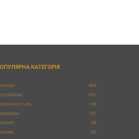
ОПУЛЯРНА КАТЕГОРІЯ
риколы
806
ез рубрики
602
рекрасна стать
108
ітература
107
нтернет
88
еклама
80