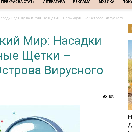
ПРЕКРАСНА СТАТЬ
ЛІТЕРАТУРА
РЕКЛАМА
МУЗИКА
ПОК
асадки для Душа и Зубные Щетки – Неожиданные Острова Вирусного...
кий Мир: Насадки
ные Щетки –
строва Вирусного
103
Н
д
н