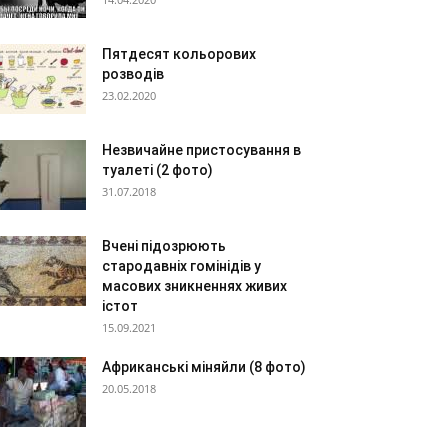
Пятдесят кольорових
розводів
23.02.2020
Незвичайне пристосування в
туалеті (2 фото)
31.07.2018
Вчені підозрюють
стародавніх гомінідів у
масових зникненнях живих
істот
15.09.2021
Африканські міняйли (8 фото)
20.05.2018