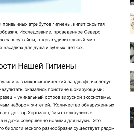
ди привычных атрибутов гигиены, кипит скрытая
ообразия. Исследование, проведенное Северо-
о завесу тайны, открыв удивительный мир
 насадках для душа и зубных щетках.
ости Нашей Гигиены
рузились в микроскопический ландшафт, исследуя
 Результаты оказались поистине шокирующими:
разец – уникальный остров вирусной экосистемы,
имым набором жителей. “Количество обнаруженных
вает доктор Хартманн, “мы столкнулись с
в и даже совершенно новыми для науки.” Это
го биологического разнообразия существует рядом