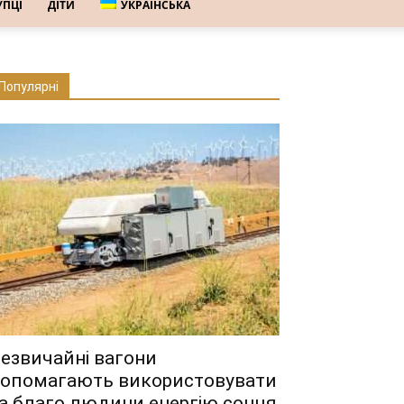
УПЦІ
ДІТИ
УКРАЇНСЬКА
Популярні
езвичайні вагони
опомагають використовувати
а благо людини енергію сонця