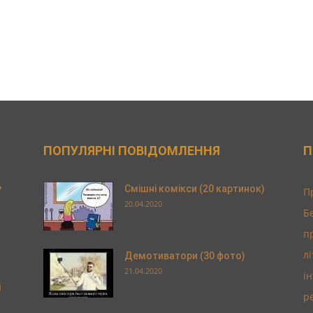
ПОПУЛЯРНІ ПОВІДОМЛЕННЯ
П
у
Смішні комікси (20 картинок)
П
20.04.2020
Б
п
л
Демотиватори (30 фото)
21.04.2020
і
і
р