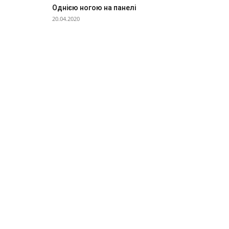
Однією ногою на панелі
20.04.2020